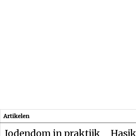
Beginpagina
Artikelen
Dossiers
Artikelen
Jodendom in praktijk
Hasjk