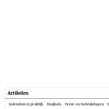
Beginpagina
Artikelen
Dossiers
Artikelen
Jodendom in praktijk
Hasjkafa
Feest- en Gedenkdagen