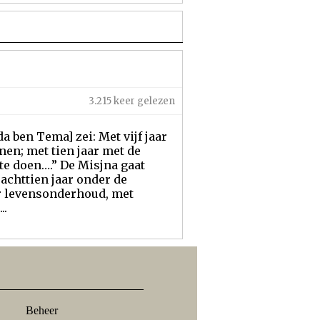
3.215 keer gelezen
a ben Tema] zei: Met vijf jaar
nen; met tien jaar met de
 te doen….” De Misjna gaat
 achttien jaar onder de
or levensonderhoud, met
..
Beheer