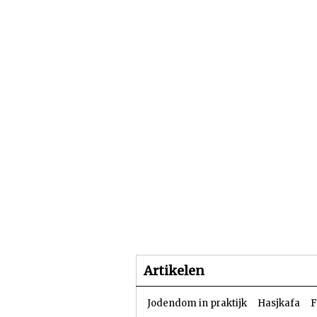
Beginpagina
Artike
Artikelen
Jodendom in praktijk
Hasjkafa
F