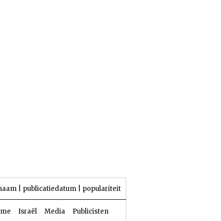
23 Aw 5786 | 06 augustus 2026
naam
|
publicatiedatum
|
populariteit
sme
Israël
Media
Publicisten