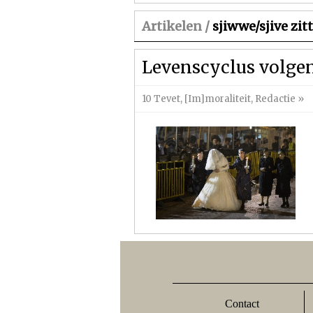
Artikelen /
sjiwwe/sjive zit
Levenscyclus volge
10 Tevet
,
[Im]moraliteit
,
Redactie
»
Contact