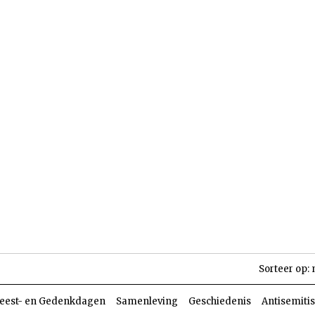
len
Dossiers
Parasja
Sorteer op:
eest- en Gedenkdagen
Samenleving
Geschiedenis
Antisemiti