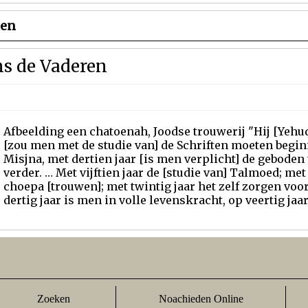
ten
ns de Vaderen
Afbeelding een chatoenah, Joodse trouwerij "Hij [Yehud
[zou men met de studie van] de Schriften moeten begin
Misjna, met dertien jaar [is men verplicht] de geboden
verder. … Met vijftien jaar de [studie van] Talmoed; met
choepa [trouwen]; met twintig jaar het zelf zorgen vo
dertig jaar is men in volle levenskracht, op veertig jaar.
Zoeken
Noachieden Online