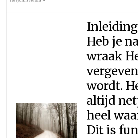
Hasjem's Naam
»
Inleiding
Heb je n
wraak He
vergeven 
wordt. H
altijd ne
heel waa
Dit is fu