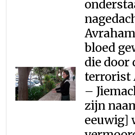
onderstaa
nagedach
Avraham 
bloed ge
die door 
terroris
– Jiemac
zijn naa
eeuwig] w
vermoord