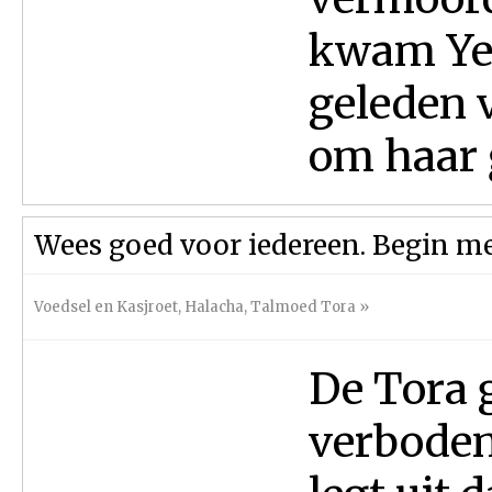
kwam Ye
geleden 
om haar ĝ
Wees goed voor iedereen. Begin m
Voedsel en Kasjroet
,
Halacha
,
Talmoed Tora
»
De Tora g
verboden 