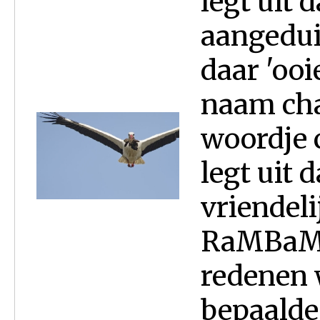
legt uit 
aangedui
daar 'ooi
naam cha
woordje c
legt uit d
vriendeli
RaMBaM l
redenen 
bepaalde 