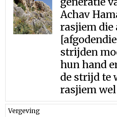
generatie v
Achav Hama
rasjiem die
[afgodendie
strijden mo
hun hand er
de strijd t
rasjiem wel 
Vergeving