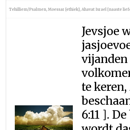
Tehilliem/Psalmen
,
Moessar [ethiek]
,
Ahavat Israel [naaste lief
Jevsjoe w
jasjoevoe 
vijanden
volkomen
te keren,
beschaam
6:11 ]. D
wordt da