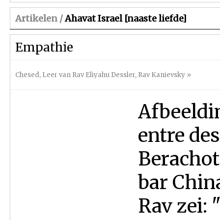
Artikelen /
Ahavat Israel [naaste liefde]
Empathie
Chesed
,
Leer van Rav Eliyahu Dessler
,
Rav Kanievsky
»
Afbeeldi
entre de
Berachot
bar Chin
Rav zei: 