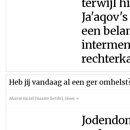
terwijl h
Ja'aqov's
een belan
intermens
rechterka
Heb jij vandaag al een ger omhelst
Ahavat Israel [naaste liefde]
,
Gioer
»
Jodendom