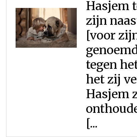
Hasjem t
zijn naa
[voor zij
genoemd.
tegen het
het zij v
Hasjem z
onthouden
[...