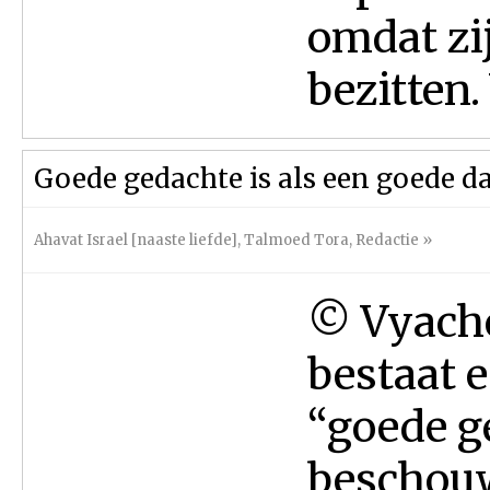
omdat zi
bezitten.
Goede gedachte is als een goede d
Ahavat Israel [naaste liefde]
,
Talmoed Tora
,
Redactie
»
© Vyach
bestaat 
“goede g
beschouw