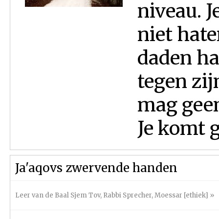
niveau. J
niet hate
daden ha
tegen zij
mag geen
Je komt ge
Ja'aqovs zwervende handen
Leer van de Baal Sjem Tov
,
Rabbi Sprecher
,
Moessar [ethiek]
»