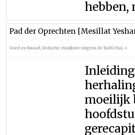
hebben, m
Pad der Oprechten [Mesillat Yesha
Goed en Kwaad
,
Redactie
,
Hasjkove volgens de RaMCHaL
»
Inleiding
herhalin
moeilijk 
hoofdst
gerecapi