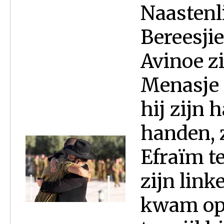
Naastenli
Bereesjie
Avinoe z
Menasje 
hij zijn 
handen, 
Efraïm t
zijn link
kwam op 