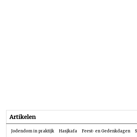
Beginpagina
Artikelen
Dossiers
Artikelen
Jodendom in praktijk
Hasjkafa
Feest- en Gedenkdagen