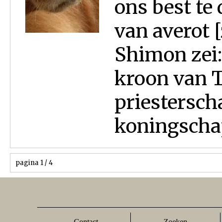
ons best te
van averot 
Shimon zei:
kroon van T
priestersch
koningschap
pagina 1 / 4
Contact
Zoeken