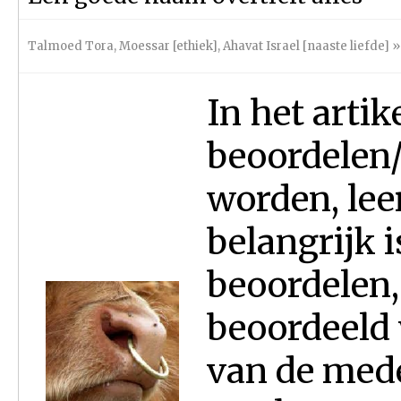
Talmoed Tora
,
Moessar [ethiek]
,
Ahavat Israel [naaste liefde]
»
In het artik
beoordelen/
worden, lee
belangrijk i
beoordelen,
beoordeeld 
van de med