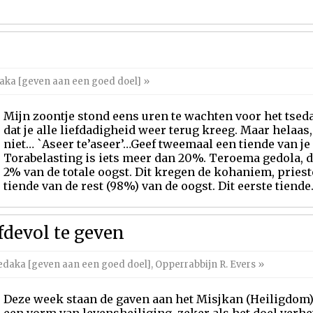
aka [geven aan een goed doel]
»
Mijn zoontje stond eens uren te wachten voor het tsed
dat je alle liefdadigheid weer terug kreeg. Maar helaas
niet… `Aseer te’aseer’…Geef tweemaal een tiende van je oo
Torabelasting is iets meer dan 20%. Teroema gedola, d
2% van de totale oogst. Dit kregen de kohaniem, prieste
tiende van de rest (98%) van de oogst. Dit eerste tiende..
fdevol te geven
edaka [geven aan een goed doel]
,
Opperrabbijn R. Evers
»
Deze week staan de gaven aan het Misjkan (Heiligdom) 