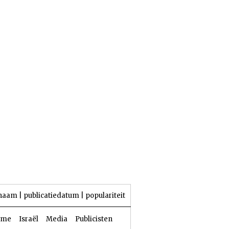
24 Aw 5786 | 07 augustus 2026
naam
|
publicatiedatum
|
populariteit
sme
Israël
Media
Publicisten