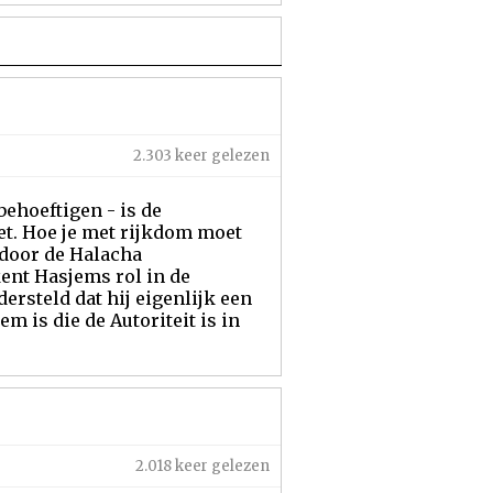
2.303 keer gelezen
ehoeftigen - is de
et. Hoe je met rijkdom moet
 door de Halacha
ent Hasjems rol in de
rsteld dat hij eigenlijk een
em is die de Autoriteit is in
2.018 keer gelezen