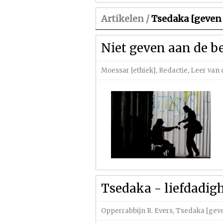
Artikelen /
Tsedaka [geven 
Niet geven aan de be
Moessar [ethiek]
,
Redactie
,
Leer van 
Tsedaka - liefdadigh
Opperrabbijn R. Evers
,
Tsedaka [geve