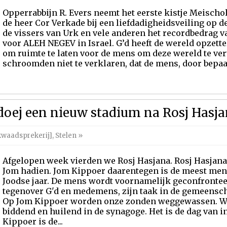
Opperrabbijn R. Evers neemt het eerste kistje Meischol
de heer Cor Verkade bij een liefdadigheidsveiling op d
de vissers van Urk en vele anderen het recordbedrag v
voor ALEH NEGEV in Israel. G’d heeft de wereld opzette
om ruimte te laten voor de mens om deze wereld te v
schroomden niet te verklaren, dat de mens, door bepaald
doej een nieuw stadium na Rosj Hasjan
kwaadsprekerij]
,
Stelen
»
Afgelopen week vierden we Rosj Hasjana. Rosj Hasjana 
Jom hadien. Jom Kippoer daarentegen is de meest mens
Joodse jaar. De mens wordt voornamelijk geconfronteer
tegenover G'd en medemens, zijn taak in de gemeenscha
Op Jom Kippoer worden onze zonden weggewassen. We 
biddend en huilend in de synagoge. Het is de dag van 
Kippoer is de...