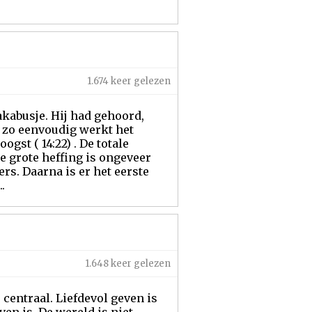
1.674 keer gelezen
akabusje. Hij had gehoord,
, zo eenvoudig werkt het
gst ( 14:22) . De totale
e grote heffing is ongeveer
rs. Daarna is er het eerste
.
1.648 keer gelezen
centraal. Liefdevol geven is