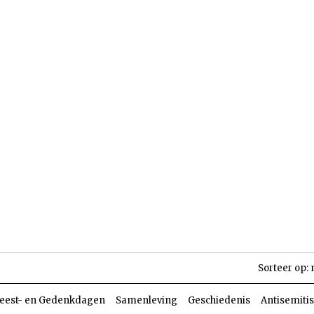
len
Dossiers
Parasja
Sorteer op:
eest- en Gedenkdagen
Samenleving
Geschiedenis
Antisemiti