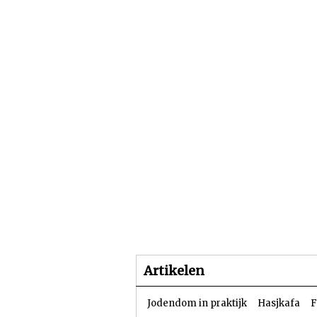
Beginpagina
Artike
Artikelen
Jodendom in praktijk
Hasjkafa
F