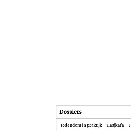
Beginpagina
Artike
Dossiers
Jodendom in praktijk
Hasjkafa
F