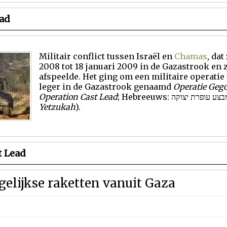
ead
Militair conflict
tussen
Israël
en
Ch
amas
,
dat 
2008
tot 18 januari
2009
in de
Gazastrook
en
afspeelde. Het ging om een
militaire operatie
leger
in de Gazastrook genaamd
Operatie Geg
Operation Cast Lead
;
Hebreeuws
Yetzukah
).
t Lead
gelijkse raketten vanuit Gaza