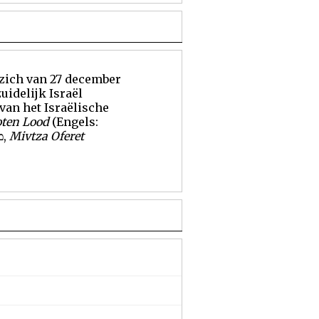
zich van 27 december
zuidelijk Israël
van het
Israëlische
oten Lood
(
Engels
:
: מבצע עופרת יצוקה,
Mivtza Oferet