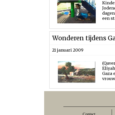
Kinde
Jodend
dagen
een st
Wonderen tijdens G
21 januari 2009
(Qave
Eliyah
Gaza e
vrouw"
Contact