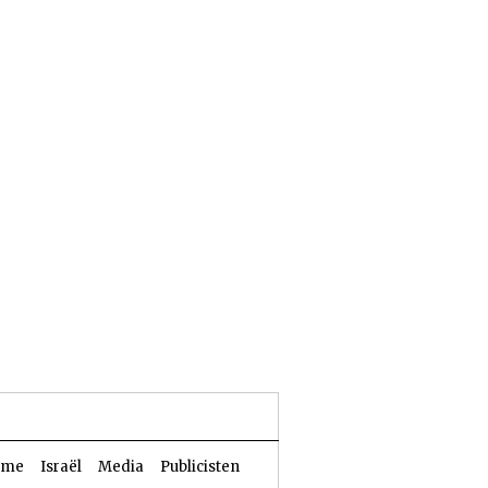
24 Aw 5786 | 07 augustus 2026
sme
Israël
Media
Publicisten