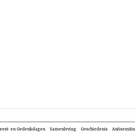
len
Dossiers
Parasja
eest- en Gedenkdagen
Samenleving
Geschiedenis
Antisemiti