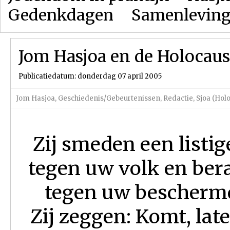
Gedenkdagen
Samenlevin
Jom Hasjoa en de Holocaus
Publicatiedatum: donderdag 07 april 2005
Jom Hasjoa
,
Geschiedenis/Gebeurtenissen
,
Redactie
,
Sjoa (Hol
Zij smeden een listig
tegen uw volk en ber
tegen uw bescherme
Zij zeggen: Komt, lat