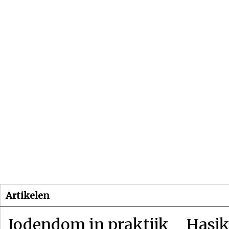
Beginpagina
Artikelen
Dossiers
Artikelen
Jodendom in praktijk
Hasjk