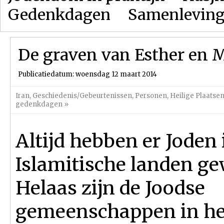
Gedenkdagen
Samenlevin
De graven van Esther en 
Publicatiedatum: woensdag 12 maart 2014
Iran
,
Geschiedenis/Gebeurtenissen
,
Personen
,
Heilige Plaatse
gedenkdagen
»
Altijd hebben er Joden 
Islamitische landen g
Helaas zijn de Joodse
gemeenschappen in he