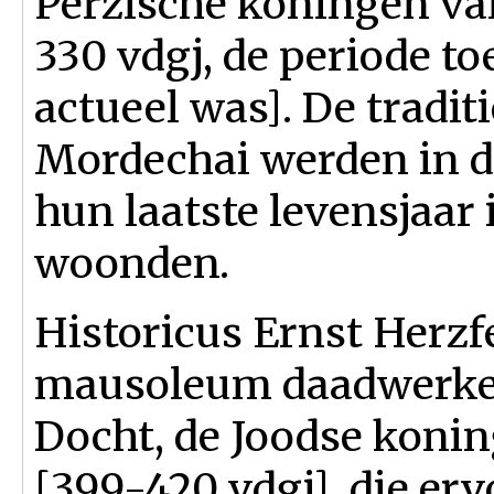
Perzische koningen va
330 vdgj, de periode t
actueel was]. De tradit
Mordechai werden in d
hun laatste levensjaar 
woonden.
Historicus Ernst Herzfe
mausoleum daadwerkel
Docht, de Joodse konin
[399-420 vdgj], die erv