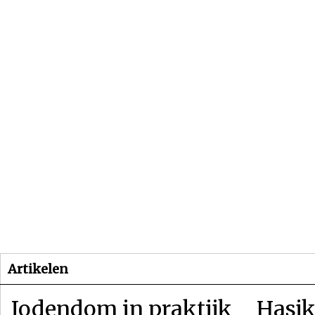
Beginpagina
Artikelen
Dossiers
Artikelen
Jodendom in praktijk
Hasjk