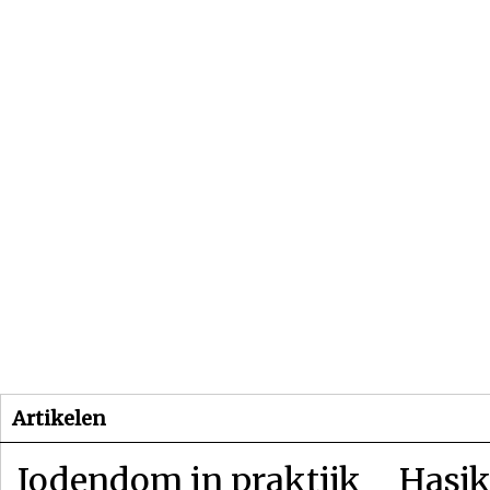
Beginpagina
Artikelen
Dossiers
Artikelen
Jodendom in praktijk
Hasjk