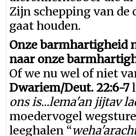
Zijn schepping van de
gaat houden.
Onze barmhartigheid n
naar onze barmhartigh
Of we nu wel of niet va
Dwariem/Deut. 22:6-7
l
ons is...lema'an jijtav lac
moedervogel wegsture
leeghalen “
weha'aracht