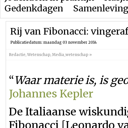
Gedenkdagen
Samenlevin
Rij van Fibonacci: vinger
Publicatiedatum: maandag 03 november 2014
Redactie
,
Wetenschap
,
Media_wetenschap
»
“
Waar materie is, is ge
Johannes Kepler
De Italiaanse wiskund
Fibonacci [Leonardo v