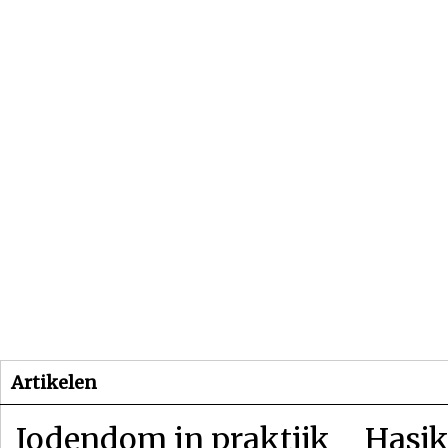
Beginpagina
Artikelen
Dossiers
Artikelen
Jodendom in praktijk
Hasjk