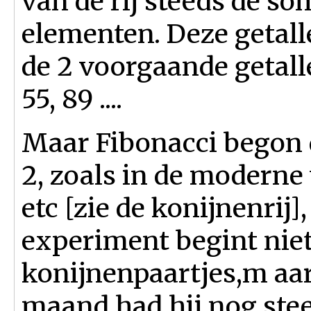
van de rij steeds de s
elementen. Deze getall
de 2 voorgaande getallen o
55, 89 ....
Maar Fibonacci begon de
2, zoals in de moderne 
etc [zie de
konijnenrij],
experiment begint nie
konijnenpaartjes,m aar
maand had hij nog ste