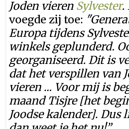
Joden vieren
Sylvester
.
voegde zij toe:
"Generat
Europa tijdens Sylvest
winkels geplunderd. O
georganiseerd. Dit is ve
dat het verspillen van J
vieren ... Voor mij is b
maand Tisjre [het begin
Joodse kalender]. Dus li
dan weet je het nu!”