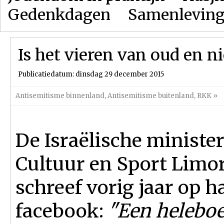
Gedenkdagen
Samenlevin
Is het vieren van oud en 
Publicatiedatum: dinsdag 29 december 2015
Antisemitisme binnenland
,
Antisemitisme buitenland
,
RKK
»
De Israëlische ministe
Cultuur en Sport Limor
schreef vorig jaar op h
facebook:
"Een heleboe