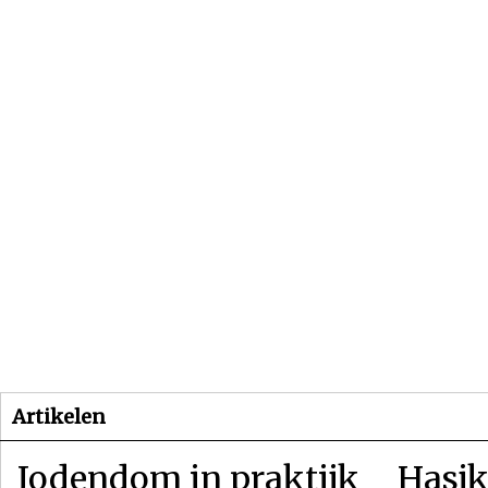
Beginpagina
Artikelen
Dossiers
Artikelen
Jodendom in praktijk
Hasjk