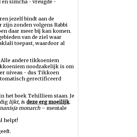
d en simcha - vreugde -
ren jezelf bindt aan de
Er zijn zonden volgens Rabbi
oen daar meer bij kan komen.
 gebieden van de ziel waar
klali toepast, waardoor al
. Alle andere tikkoeniem
tikkoeniem noodzakelijk is om
ger niveau - dus Tikkoen
automatisch gerectificeerd
n het boek Tehilliem staan. Je
udig
lijkt, i
s
deze erg moeilijk
.
manisja monarch
– mentale
l helpt!
eeft.