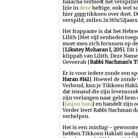
halacha verbiedt het verspille
[zie in
deze
heftige, ook wel s
hier
geen
tikkoen over doet. D
verspild, zullen 2x365x52jaarx
Het frappante is dat het Hebr
Lilith [Met vijf eenheden toeg
moet men zich focussen op de
[
Likutey Moharan I, 205
]. Dit
klippah van Lilith. Deze Nam
Gevoerah [
Rabbi Nachman's 
Er is voor iedere zonde een sp
Haran #141
]. Hoewel de zonde
Verbond, kun je Tikkoen Hakla
dat iemand die zijn levensonde
zijn verlangen naar geld hem
[
lasjon hara
] en handelt zijn 
Verder leert Rabbi Nachman da
verhelpen.
Het is een
minhag
– gewoonte 
hebben Tikkoen Haklali nodig