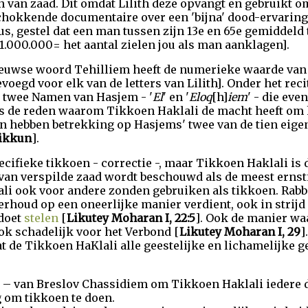
n van zaad. Dit omdat Lilith deze opvangt en gebruikt o
chokkende documentaire over een 'bijna' dood-ervaring
us, gestel dat een man tussen zijn 13e en 65e gemiddeld
1.000.000= het aantal zielen jou als man aanklagen].
eeuwse woord Tehilliem heeft de numerieke waarde van 48
evoegd voor elk van de letters van Lilith]. Onder het re
 twee Namen van Hasjem - '
El
' en '
Eloq
[h]
iem
' - die eve
 is de reden waarom Tikkoen Haklali de macht heeft om 
en hebben betrekking op Hasjems' twee van de tien eig
Tikkun
].
ecifieke tikkoen - correctie -, maar Tikkoen Haklali is
 van verspilde zaad wordt beschouwd als de meest ernst
li ook voor andere zonden gebruiken als tikkoen. Rabb
rhoud op een oneerlijke manier verdient, ook in strijd
 doet
stelen
[
Likutey Moharan I, 22:5
]. Ook de manier wa
ook schadelijk voor het Verbond [
Likutey Moharan I, 29
].
t de Tikkoen HaKlali alle geestelijke en lichamelijke 
– van Breslov Chassidiem om Tikkoen Haklali iedere 
 om tikkoen te doen.