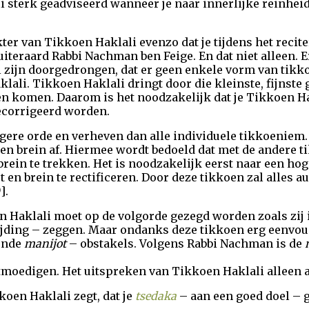
i sterk geadviseerd wanneer je naar innerlijke reinhei
ter van Tikkoen Haklali evenzo dat je tijdens het recite
uiteraard Rabbi Nachman ben Feige. En dat niet alleen. 
l zijn doorgedrongen, dat er geen enkele vorm van tikk
klali. Tikkoen Haklali dringt door die kleinste, fijnste
n komen. Daarom is het noodzakelijk dat je Tikkoen Ha
ecorrigeerd worden.
gere orde en verheven dan alle individuele tikkoeniem
en brein af. Hiermee wordt bedoeld dat met de andere 
brein te trekken. Het is noodzakelijk eerst naar een ho
t en brein te rectificeren. Door deze tikkoen zal alles 
9
].
 Haklali moet op de volgorde gezegd worden zoals zij i
jding – zeggen. Maar ondanks deze tikkoen erg eenvo
ende
manijot
– obstakels. Volgens Rabbi Nachman is de
ntmoedigen. Het uitspreken van Tikkoen Haklali alleen a
oen Haklali zegt, dat je
tsedaka
– aan een goed doel – g