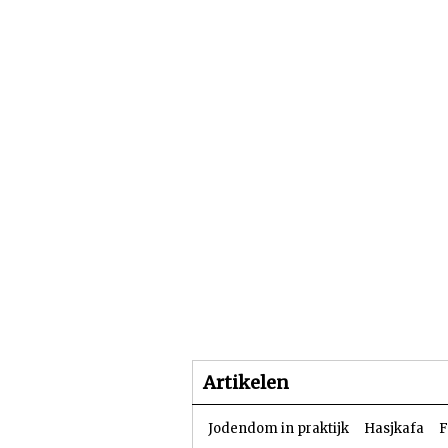
Beginpagina
Artike
Artikelen
Jodendom in praktijk
Hasjkafa
F