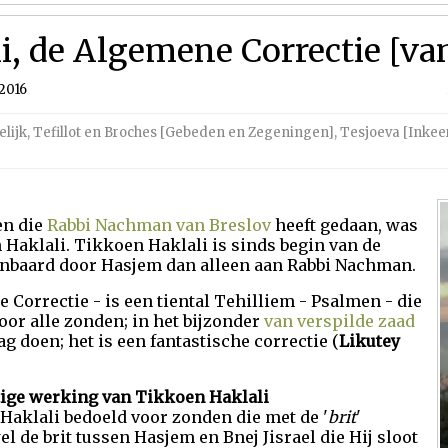
i, de Algemene Correctie [va
2016
lijk
,
Tefillot en Broches [Gebeden en Zegeningen]
,
Tesjoeva [Inkee
en die
Rabbi Nachman van Breslov
heeft gedaan, was
Haklali. Tikkoen Haklali is sinds begin van de
nbaard door Hasjem dan alleen aan Rabbi Nachman.
Correctie - is een tiental Tehilliem - Psalmen - die
oor alle zonden; in het bijzonder
van verspilde zaad
g doen; het is een fantastische correctie (
Likutey
tige werking van Tikkoen Haklali
 Haklali bedoeld voor zonden die met de '
brit
'
l de brit tussen Hasjem en Bnej Jisrael die Hij sloot