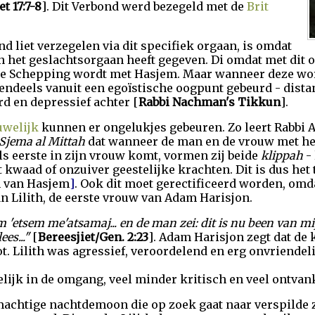
t 17:7-8
]. Dit Verbond werd bezegeld met de
Brit
d liet verzegelen via dit specifiek orgaan, is omdat
het geslachtsorgaan heeft gegeven. Di omdat met dit o
de Schepping wordt met Hasjem. Maar wanneer deze wor
endeels vanuit een egoïstische oogpunt gebeurd - dista
rd en depressief achter [
Rabbi Nachman's Tikkun
].
uwelijk
kunnen er ongelukjes gebeuren. Zo leert Rabbi A
 Sjema al Mittah
dat wanneer de man en de vrouw met het
als eerste in zijn vrouw komt, vormen zij beide
klippah
- 
kwaad of onzuiver geestelijke krachten. Dit is dus het
n van Hasjem
]
. Ook dit moet gerectificeerd worden, omd
 Lilith, de eerste vrouw van Adam Harisjon.
'etsem me'atsamaj... en de man zei: dit is nu been van m
es..."
[
Bereesjiet/Gen. 2:23
]. Adam Harisjon zegt dat de 
ot. Lilith was agressief, veroordelend en erg onvriende
jk in de omgang, veel minder kritisch en veel ontvank
achtige nachtdemoon die op zoek gaat naar verspilde z