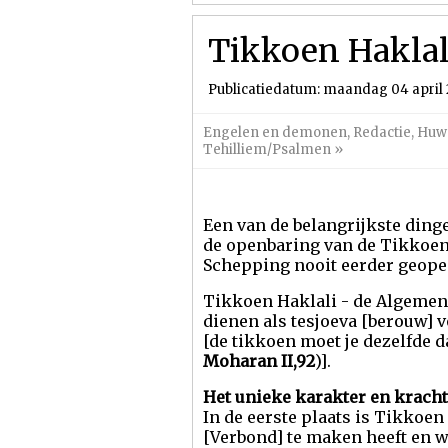
Tikkoen Haklal
Publicatiedatum: maandag 04 april 
Engelen en demonen
,
Redactie
,
Huwe
Tehilliem/Psalmen
»
Een van de belangrijkste ding
de openbaring van de Tikkoen 
Schepping nooit eerder geope
Tikkoen Haklali - de Algemene 
dienen als tesjoeva [berouw] v
[de tikkoen moet je dezelfde da
Moharan II,92
)].
Het unieke karakter en krach
In de eerste plaats is Tikkoen
[Verbond] te maken heeft en we