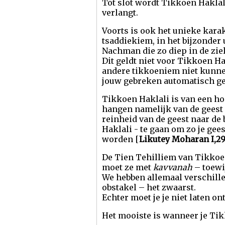
Tot slot wordt Tikkoen Haklal
verlangt.
Voorts is ook het
unieke karak
tsaddiekiem, in het bijzonder 
Nachman die zo diep in de zie
Dit geldt niet voor Tikkoen Ha
andere tikkoeniem niet kunne
jouw gebreken automatisch g
Tikkoen Haklali is van een ho
hangen namelijk van de geest 
reinheid van de geest naar de 
Haklali - te gaan om zo je gees
worden [
Likutey Moharan I,2
De Tien Tehilliem van Tikkoen
moet ze met
kavvanah
– toewi
We hebben allemaal verschill
obstakel –
het
zwaarst
.
Echter moet je je niet laten o
Het mooiste is wanneer je Tikk