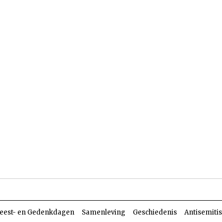
len
Dossiers
Parasja
eest- en Gedenkdagen
Samenleving
Geschiedenis
Antisemiti