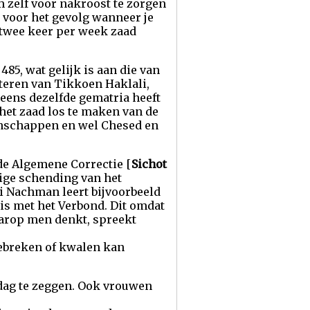
m zelf voor nakroost te zorgen
 voor het gevolg wanneer je
 twee keer per week zaad
5, wat gelijk is aan die van
citeren van Tikkoen Haklali,
neens dezelfde gematria heeft
het zaad los te maken van de
enschappen en wel Chesed en
 de Algemene Correctie [
Sichot
ige schending van het
i Nachman leert bijvoorbeeld
 is met het Verbond. Dit omdat
arop men denkt, spreekt
gebreken of kwalen kan
dag te zeggen. Ook vrouwen