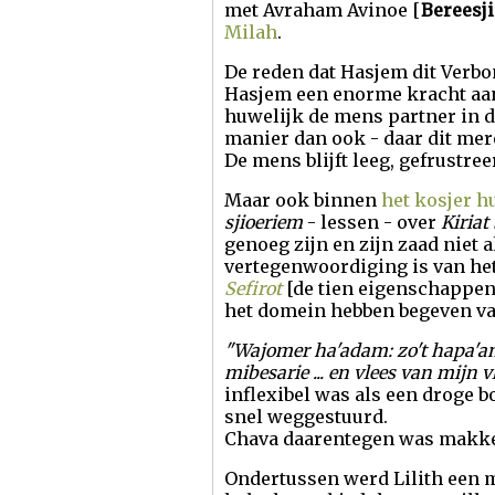
met Avraham Avinoe [
Bereesjie
Milah
.
De reden dat Hasjem dit Verbon
Hasjem een enorme kracht aan 
huwelijk de mens partner in 
manier dan ook - daar dit mer
De mens blijft leeg, gefrustree
Maar ook binnen
het kosjer h
sjioeriem
- lessen - over
Kiriat
genoeg zijn en zijn zaad niet 
vertegenwoordiging is van het 
Sefirot
[de tien eigenschappe
het domein hebben begeven van
"Wajomer ha'adam: zo't hapa'am 
mibesarie ... en vlees van mijn vle
inflexibel was als een droge b
snel weggestuurd.
Chava daarentegen was makkeli
Ondertussen werd Lilith een m