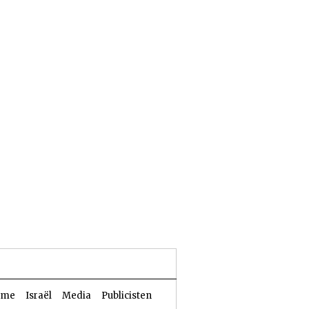
25 Aw 5786 | 06 augustus 2026
sme
Israël
Media
Publicisten