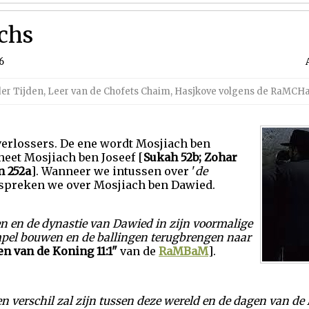
chs
6
er Tijden
,
Leer van de Chofets Chaim
,
Hasjkove volgens de RaMCH
 verlossers. De ene wordt Mosjiach ben
eet Mosjiach ben Joseef [
Sukah 52b; Zohar
en 252a
]. Wanneer we intussen over '
de
 spreken we over Mosjiach ben Dawied.
n en de dynastie van Dawied in zijn voormalige
Tempel bouwen en de ballingen terugbrengen naar
n van de Koning 11:1"
van de
RaMBaM
].
en verschil
zal zijn
tussen deze wereld en de dagen van de