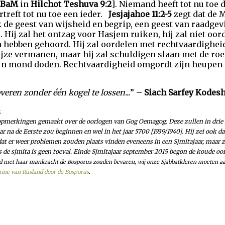
MBaM
in
Hilchot Teshuva 9:2
]. Niemand heeft tot nu toe 
rtreft tot nu toe een ieder.
Jesjajahoe 11:2-5
zegt dat de 
 de geest van wijsheid en begrip, een geest van raadgev
Hij zal het ontzag voor Hasjem ruiken, hij zal niet oor
n hebben gehoord. Hij zal oordelen met rechtvaardigheid
jze vermanen, maar hij zal schuldigen slaan met de ro
ijn mond doden. Rechtvaardigheid omgordt zijn heupen 
eren zonder één kogel te lossen...
” –
Siach Sarfey Kodesh
.
 opmerkingen gemaakt over de oorlogen van Gog Oemagog. Deze zullen in drie f
 na de Eerste zou beginnen en wel in het jaar 5700 [1939/1940]. Hij zei ook da
dat er weer problemen zouden plaats vinden eveneens in een Sjmitajaar, maar zev
als de sjmita is geen toeval. Einde Sjmitajaar september 2015 begon de koude o
 met haar mankracht de Bosporus zouden bevaren, wij onze Sjabbatkleren moeten a
ine van Rusland door de Bosporus
.