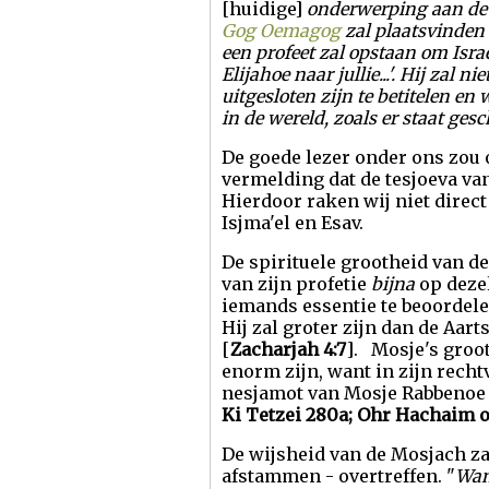
[huidige]
onderwerping aan de k
Gog Oemagog
zal plaatsvinden
een profeet zal opstaan om Israë
Elijahoe naar jullie...'.
Hij zal ni
uitgesloten zijn te
betitelen
en 
in de wereld, zoals er staat ges
De goede lezer onder ons zou 
vermelding dat de tesjoeva va
Hierdoor raken wij niet direct
Isjma'el en Esav.
De spirituele grootheid van de
van zijn profetie
bijna
op dezel
iemands essentie te beoordelen
Hij zal groter zijn dan de Aar
[
Zacharjah 4:7
]. Mosje's groot
enorm zijn, want in zijn recht
nesjamot van Mosje Rabbenoe
Ki Tetzei 280a; Ohr Hachaim op
De wijsheid van de Mosjach za
afstammen - overtreffen. "
Wan