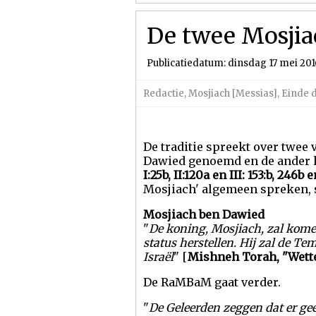
De twee Mosjia
Publicatiedatum: dinsdag 17 mei 201
Redactie
,
Mosjiach [Messias]
,
Einde d
De traditie spreekt over twee
Dawied genoemd en de ander h
I:25b, II:120a en III: 153:b, 246b 
Mosjiach' algemeen spreken,
Mosjiach ben Dawied
"
De koning, Mosjiach, zal kome
status herstellen. Hij zal de 
Israël
" [
Mishneh Torah, "Wette
De RaMBaM gaat verder.
"
De Geleerden zeggen
dat
er ge