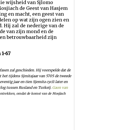
die wijsheid van Sjlomo
Mosjiach de Geest van Hasjem
ing en macht, een geest van
delen op wat zijn ogen zien en
. Hij zal de nederige van de
ede van zijn mond en de
en betrouwbaarheid zijn
 1-67
asen zal geschieden. Hij voorspelde dat de
t het tijdens Sjmitajaar van 5705 de tweede
entig jaar en tien Sjemita cycli later en
orlog tussen Rusland en Turkeij.
Gaon van
antrekken, omdat de komst van de Mosjiach