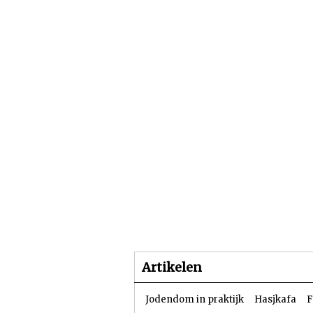
Beginpagina
Artike
Artikelen
Jodendom in praktijk
Hasjkafa
F