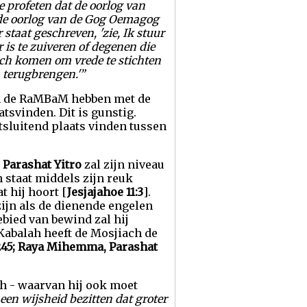
 profeten dat de oorlog van
de oorlog van de Gog Oemagog
 staat geschreven, 'zie, Ik stuur
 is te zuiveren of degenen die
iach komen om vrede te stichten
n terugbrengen.'”
van de RaMBaM hebben met de
tsvinden. Dit is gunstig.
itsluitend plaats vinden tussen
 Parashat Yitro
zal zijn niveau
 staat middels zijn reuk
t hij hoort [
Jesjajahoe 11:3
].
zijn als de dienende engelen
ebied van bewind zal hij
 Kabalah heeft de Mosjiach de
245; Raya Mihemma, Parashat
ch - waarvan hij ook moet
een wijsheid bezitten dat groter