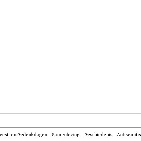
len
Dossiers
Parasja
eest- en Gedenkdagen
Samenleving
Geschiedenis
Antisemiti