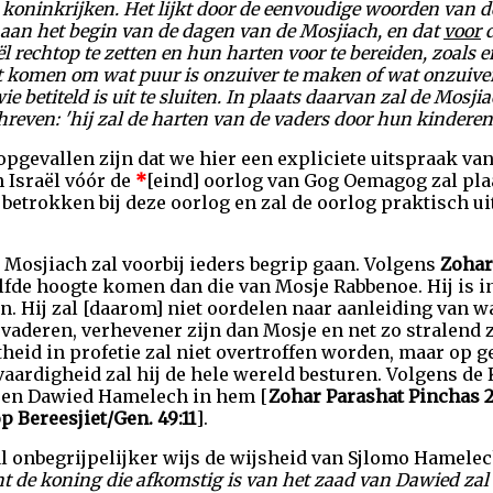
oninkrijken. Het lijkt door de eenvoudige woorden van de
 aan het begin van de dagen van de Mosjiach, en dat
v
oor
l rechtop te zetten en hun harten voor te bereiden, zoals er
et komen om wat puur is onzuiver te maken of
wat
onzuiver
wie
betiteld
is uit te sluiten. In plaats daarvan zal de Mosj
chreven: 'hij zal de harten van de vaders door hun kindere
opgevallen zijn dat we hier een expliciete uitspraak 
n Israël vóór de
*
[eind] oorlog van Gog Oemagog zal plaa
 betrokken bij deze oorlog en zal de oorlog praktisch u
 Mosjiach zal voorbij ieders begrip gaan. Volgens
Zohar
fde hoogte komen dan die van Mosje Rabbenoe. Hij is in
. Hij zal [daarom] niet oordelen naar aanleiding van wa
tsvaderen, verhevener zijn dan Mosje en net zo stralend 
heid in profetie zal niet overtroffen worden, maar op g
vaardigheid zal hij de hele wereld besturen. Volgens de
 en Dawied Hamelech in hem [
Zohar Parashat Pinchas 
 Bereesjiet/Gen. 49:11
].
l onbegrijpelijker wijs de wijsheid van Sjlomo Hamele
t de koning die afkomstig is van het zaad van Dawied zal 