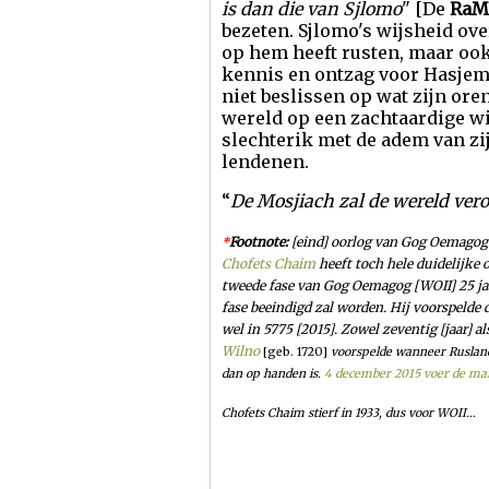
is dan die van Sjlomo
" [De
Ra
bezeten. Sjlomo's wijsheid ove
op hem heeft rusten, maar ook
kennis en ontzag voor Hasjem. 
niet beslissen op wat zijn ore
wereld op een zachtaardige wi
slechterik met de adem van z
lendenen.
“
De Mosjiach zal de wereld verov
Footnote:
[eind] oorlog van Gog Oemagog
*
Chofets Chaim
heeft toch hele duidelijke
tweede fase van Gog Oemagog [WOII] 25 jaar
fase beeindigd zal worden. Hij voorspelde 
wel in 5775 [2015]. Zowel zeventig [jaar] 
Wilno
[geb. 1720]
voorspelde wanneer Rusland
dan op handen is.
4 december 2015 voer de mar
Chofets Chaim stierf in 1933, dus voor WOII...