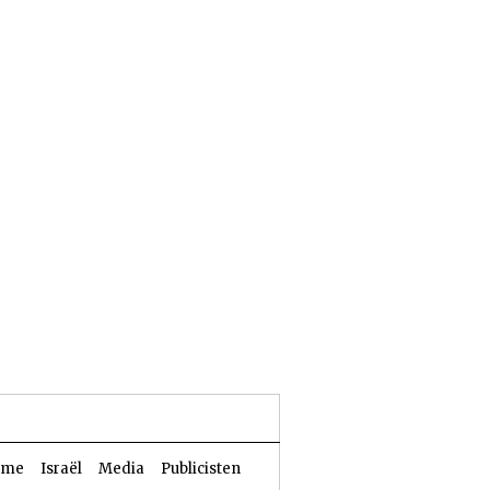
25 Aw 5786 | 07 augustus 2026
sme
Israël
Media
Publicisten