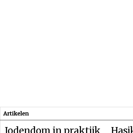
Beginpagina
Artikelen
Dossiers
Artikelen
Jodendom in praktijk
Hasj