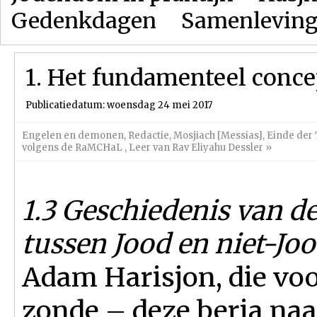
Gedenkdagen
Samenlevin
1. Het fundamenteel conce
Publicatiedatum: woensdag 24 mei 2017
Engelen en demonen
,
Redactie
,
Mosjiach [Messias]
,
Einde der 
volgens de RaMCHaL
,
Leer van Rav Eliyahu Dessler
»
1.3 Geschiedenis van d
tussen Jood en niet-Jo
Adam Harisjon, die vo
zonde – deze beria naa