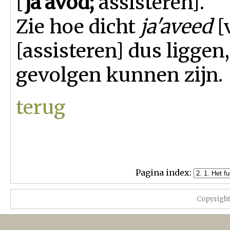
[
ja'avod;
assisteren].
Zie hoe dicht
ja'aveed
[
[assisteren] dus liggen
gevolgen kunnen zijn.
terug
Pagina index:
Copyrigh