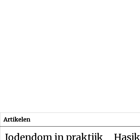
Beginpagina
Artikelen
Dossiers
Artikelen
Jodendom in praktijk
Hasjk