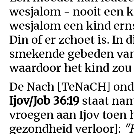
wesjalom - nooit een ki
wesjalom een kind ernst
Din of er zchoet is. In 
smekende gebeden van 
waardoor het kind zou
De Nach [TeNaCH] onde
Ijov/Job 36:19
staat nam
vroegen aan Ijov toen h
gezondheid verloor]:
"