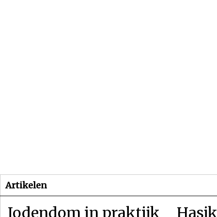
Beginpagina
Artikelen
Dossiers
Artikelen
Jodendom in praktijk
Hasjk