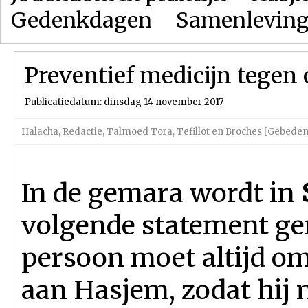
Gedenkdagen
Samenlevin
Preventief medicijn tegen 
Publicatiedatum: dinsdag 14 november 2017
Halacha
,
Redactie
,
Talmoed Tora
,
Tefillot en Broches [Gebede
In de gemara wordt in
volgende statement g
persoon moet altijd o
aan Hasjem, zodat hij n