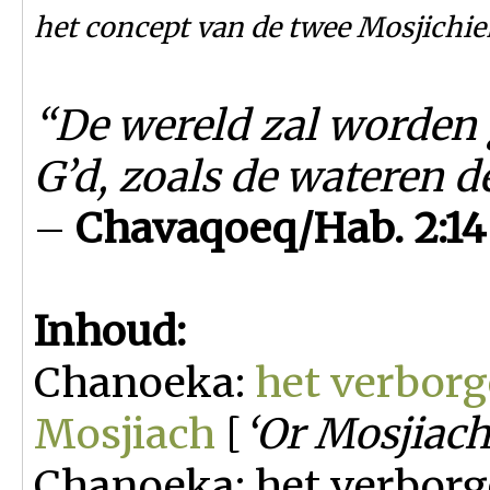
het concept van de twee Mosjichie
“De wereld zal worden
G’d, zoals de wateren d
–
Chavaqoeq/Hab. 2:14
Inhoud:
Chanoeka:
het verborg
Mosjiach
[
‘Or Mosjiac
Chanoeka: het verborg