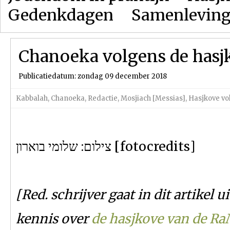
Gedenkdagen
Samenlevin
Chanoeka volgens de has
Publicatiedatum: zondag 09 december 2018
Kabbalah
,
Chanoeka
,
Redactie
,
Mosjiach [Messias]
,
Hasjkove v
צילום: שלומי בוארון [fotocredits]
[Red. schrijver gaat in dit artikel u
kennis over
de hasjkove van de R