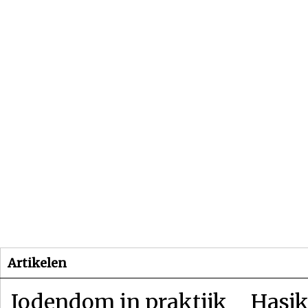
Beginpagina
Artikelen
Dossiers
Artikelen
Jodendom in praktijk
Hasjk