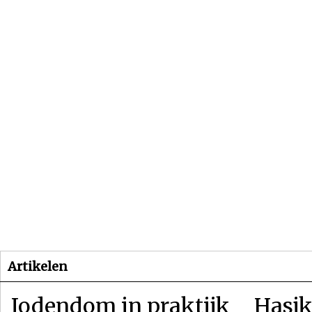
Beginpagina
Artikelen
Dossiers
Artikelen
Jodendom in praktijk
Hasjk