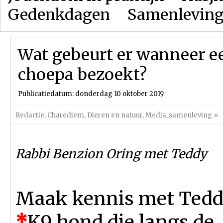
Gedenkdagen
Samenlevin
Wat gebeurt er wanneer e
choepa bezoekt?
Publicatiedatum: donderdag 10 oktober 2019
Redactie
,
Charediem
,
Dieren en natuur
,
Media_samenleving
»
Rabbi Benzion Oring met Teddy
Maak kennis met Teddy
*
K9 hond die langs de