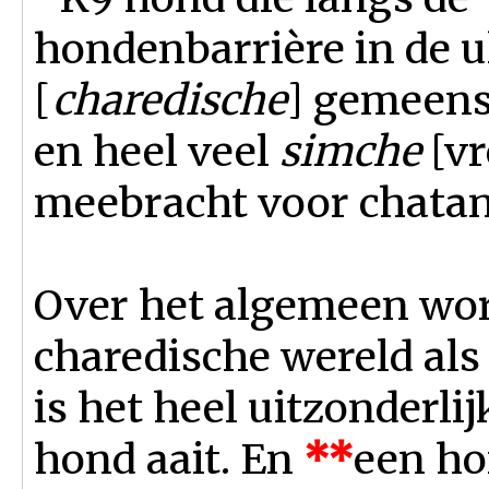
hondenbarrière in de 
[
charedische
] gemeen
en heel veel
simche
[vr
meebracht voor chatan
Over het algemeen wor
charedische wereld al
is het heel uitzonderl
hond aait. En
*
*
een ho