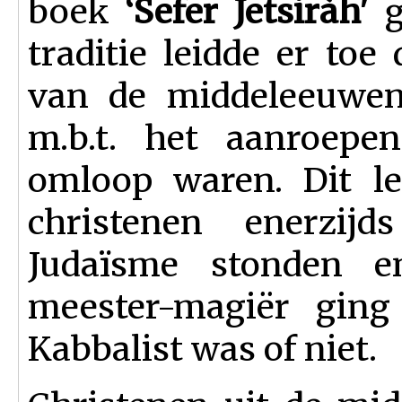
boek
‘Sefer Jetsiràh'
g
traditie leidde er to
van de middeleeuwen
m.b.t. het aanroepen
omloop waren. Dit le
christenen enerzijd
Judaïsme stonden e
meester-magiër gin
Kabbalist was of niet.