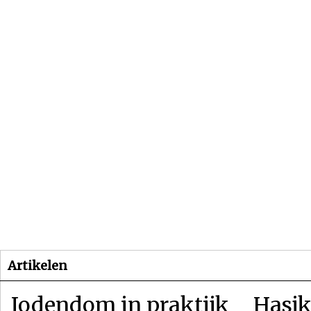
Beginpagina
Artikelen
Dossiers
Artikelen
Jodendom in praktijk
Hasjk