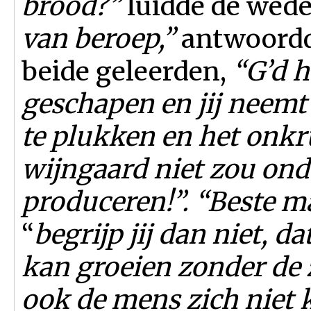
brood?”
luidde de wed
van beroep,”
antwoordde
beide geleerden,
“G’d h
geschapen en jij neemt 
te plukken en het onkru
wijngaard niet zou ond
produceren!”. “Beste m
“
begrijp jij dan niet, d
kan groeien zonder de
ook de mens zich niet 