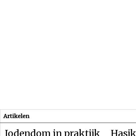
Beginpagina
Artikelen
Dossiers
Artikelen
Jodendom in praktijk
Hasjk