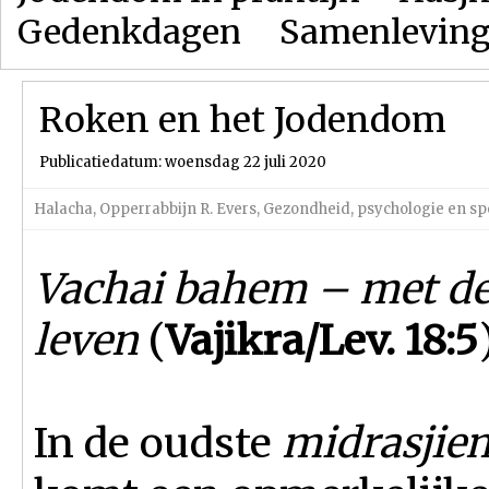
Gedenkdagen
Samenlevin
Roken en het Jodendom
Publicatiedatum: woensdag 22 juli 2020
Halacha
,
Opperrabbijn R. Evers
,
Gezondheid, psychologie en sp
Vachai bahem – met de 
leven
(
Vajikra/Lev. 18:5
In de oudste
midrasjie