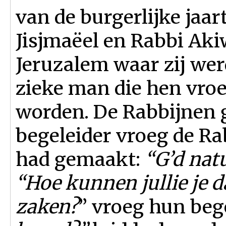
van de burgerlijke jaa
Jisjmaëel en Rabbi Aki
Jeruzalem waar zij we
zieke man die hen vro
worden. De Rabbijnen 
begeleider vroeg de Ra
had gemaakt:
“G’d natu
“Hoe kunnen jullie je
zaken?
” vroeg hun bege