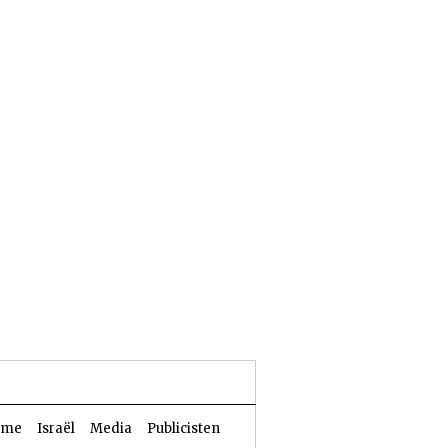
24 Aw 5786 | 07 augustus 2026
sme
Israël
Media
Publicisten