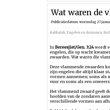
Wat waren de v
Publicatiedatum: woensdag 27 janua
Kabbalah
,
Engelen en demonen
,
Red
In
Bereesjiet/Gen. 3:24
wordt e
engelen, die op wacht kwame
zwaarden. Wat waren die vla
Deze vlammende zwaarden kon
zijn engelen die altijd klaar s
vormen aannemen; soms als m
vuur en soms als een onweers
Het vlammend zwaard geeft dus
hoofden van de zondaren aan
verschillende vormen aan afha