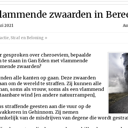
lammende zwaarden in Berees
ri 2021
Au
actie
,
Straf en Beloning
»
r gesproken over cheroeviem, bepaalde
n te staan in Gan Eden met vlammende
mmende zwaarden?
den alle kanten op gaan. Deze zwaarden
taan om de wereld te straffen. Zij kunnen alle
an, soms als vrouw, soms als een vlammend
taanbare wind [en andere natuurrampen],
 straffende geesten aan die vuur op de
wakkeren in Gehinnom. Zij nemen
nkelijk van de misdrijven van degene die wordt gestraf