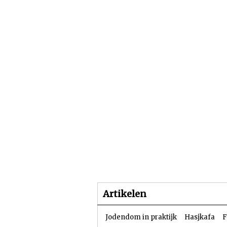
Beginpagina
Artike
Artikelen
Jodendom in praktijk
Hasjkafa
F