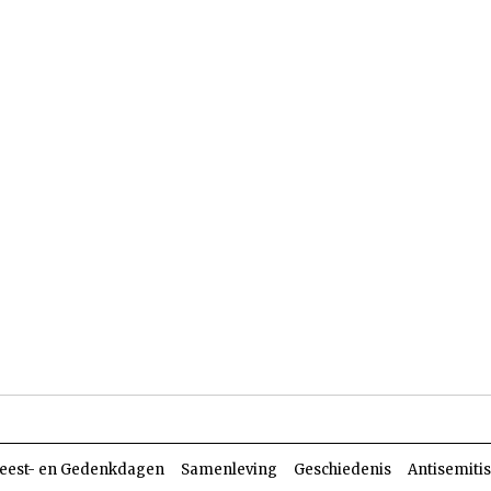
len
Dossiers
Parasja
eest- en Gedenkdagen
Samenleving
Geschiedenis
Antisemiti