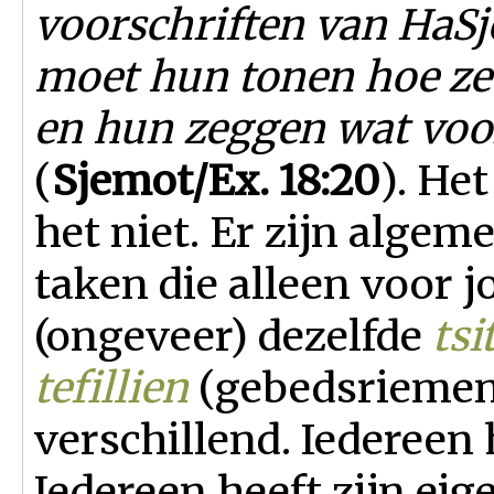
voorschriften van HaS
moet hun tonen hoe ze
en hun zeggen wat voo
(
Sjemot/Ex. 18:20
). Het
het niet. Er zijn algem
taken die alleen voor j
(ongeveer) dezelfde
tsi
tefillien
(gebedsriemen
verschillend. Iedereen 
Iedereen heeft zijn eig