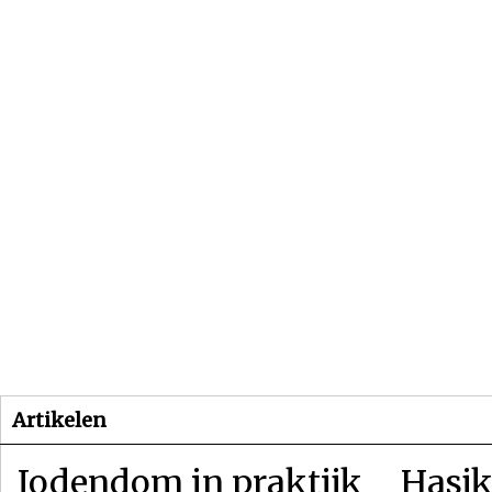
Beginpagina
Artikelen
Dossiers
Artikelen
Jodendom in praktijk
Hasjk