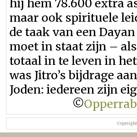
hij hem 78.600 extra a
maar ook spirituele le
de taak van een Dayan i
moet in staat zijn – al
totaal in te leven in h
was Jitro’s bijdrage aa
Joden: iedereen zijn e
©
Opperrabb
Copyrigh