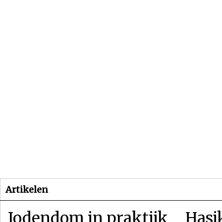
Beginpagina
Artikelen
Dossiers
Artikelen
Jodendom in praktijk
Hasj