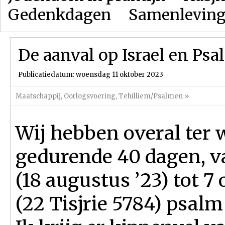
Gedenkdagen
Samenlevin
De aanval op Israel en Psa
Publicatiedatum: woensdag 11 oktober 2023
Maatschappij
,
Oorlogsvoering
,
Tehilliem/Psalmen
»
Wij hebben overal ter 
gedurende 40 dagen, va
(18 augustus ’23) tot 7
(22 Tisjrie 5784) psalm