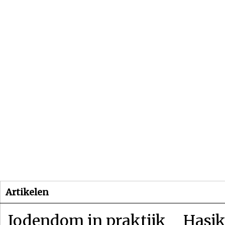
Beginpagina
Artikelen
Dossiers
Artikelen
Jodendom in praktijk
Hasjk