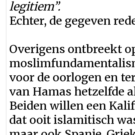
legitiem”.
Echter, de gegeven red
Overigens ontbreekt o
moslimfundamentalism
voor de oorlogen en ter
van Hamas hetzelfde al
Beiden willen een Kalif
dat ooit islamitisch was
maar ook Spanje, Grie