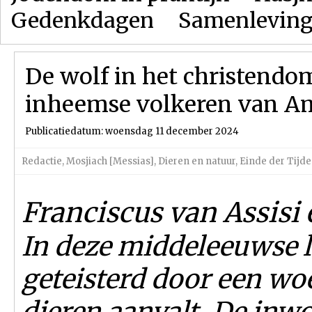
Gedenkdagen
Samenlevin
De wolf in het christendom
inheemse volkeren van A
Publicatiedatum: woensdag 11 december 2024
Redactie
,
Mosjiach [Messias]
,
Dieren en natuur
,
Einde der Tijd
Franciscus van Assisi
In deze middeleeuwse 
geteisterd door een wo
dieren aanvalt. De inwo