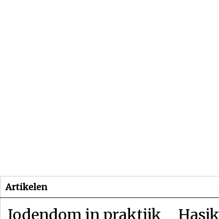
Beginpagina
Artikelen
Dossiers
Artikelen
Jodendom in praktijk
Hasjk