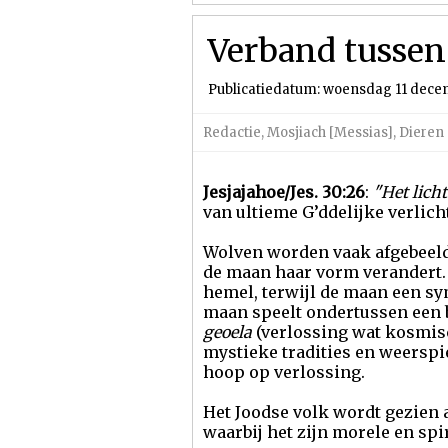
Verband tussen 
Publicatiedatum: woensdag 11 dec
Redactie
,
Mosjiach [Messias]
,
Dieren 
Jesjajahoe/Jes. 30:26
:
"Het licht
van ultieme G’ddelijke verlich
Wolven worden vaak afgebeeld 
de maan haar vorm verandert.
hemel, terwijl de maan een sy
maan speelt ondertussen een b
geoela
(verlossing wat kosmisch
mystieke tradities en weerspi
hoop op verlossing.
Het Joodse volk wordt gezien a
waarbij het zijn morele en spi