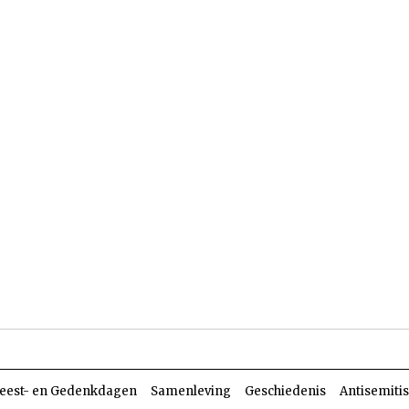
len
Dossiers
Parasja
eest- en Gedenkdagen
Samenleving
Geschiedenis
Antisemiti