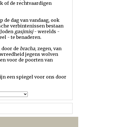
lk of de rechtvaardigen
 op de dag van vandaag, ook
ische verbintenissen bestaan
n Joden
gasjmisj
- werelds -
eel - te benaderen.
d door de
bracha
, zegen, van
de wreedheid jegens wolven
den voor de poorten van
ijn een spiegel voor ons door