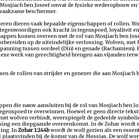
Mosjiach ben Joseef omvat de fysieke wederopbouw en v
ls waakzame beschermer.
seren dieren vaak bepaalde eigenschappen of rollen. W
tegenwoordigen ook kracht in tegenspoed, loyaliteit en
happen komen overeen met de rol van Mosjiach ben Jose
rbereiden op de uiteindelijke verlossing. Wolven, met 
panning tussen oordeel (Din) en genade (Rachamiem). 
exe werk van gerechtigheid brengen aan vijanden terwij
sen de rollen van strijder en genezer die aan Mosjiach
pen die nauw aansluiten bij de rol van Mosjiach ben Jos
genspoed te overwinnen. Hoewel er geen directe tekstu
 met wolven verbindt, weerspiegelt de gedeelde symbol
ssing een diepgaande overeenkomst. In de Zohar wordt 
ing. In
Zohar 1:244b
wordt de wolf gezien als een essent
l plaatsvinden bij de komst van de Messias. De wolf wor