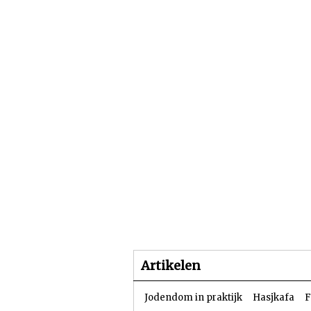
Beginpagina
Artike
Artikelen
Jodendom in praktijk
Hasjkafa
F