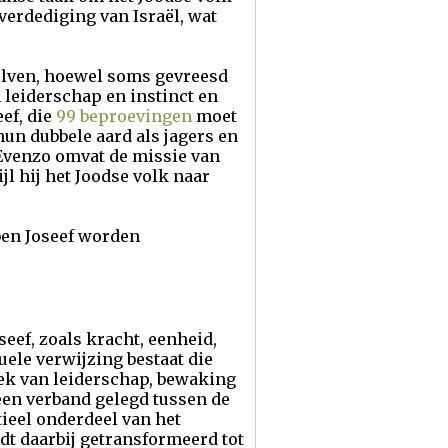
erdediging van Israël, wat
olven, hoewel soms gevreesd
 leiderschap en instinct en
ef, die
99 beproevingen
moet
hun dubbele aard als jagers en
Evenzo omvat de missie van
l hij het Joodse volk naar
 ben Joseef worden
eef, zoals kracht, eenheid,
ele verwijzing bestaat die
iek van leiderschap, bewaking
een verband gelegd tussen de
ieel onderdeel van het
dt daarbij getransformeerd tot