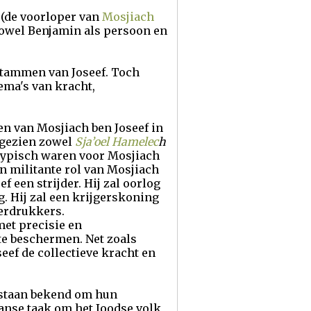
f
(de voorloper van
Mosjiach
 zowel Benjamin als persoon en
stammen van Joseef. Toch
ema's van kracht,
n van Mosjiach ben Joseef in
ngezien zowel
Sja’oel Hamelec
h
ypisch waren voor Mosjiach
n militante rol van Mosjiach
 een strijder. Hij zal oorlog
g. Hij zal een krijgerskoning
derdrukkers.
met precisie en
 te beschermen. Net zoals
eef de collectieve kracht en
 staan bekend om hun
anse taak om het Joodse volk