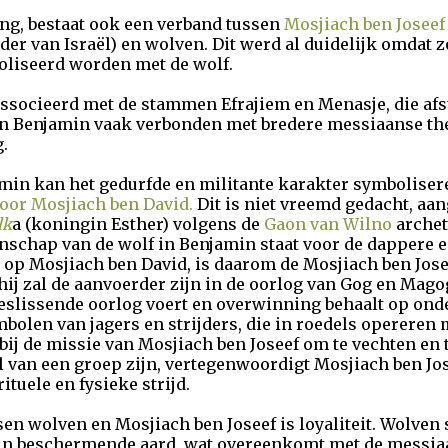
ing, bestaat ook een verband tussen
Mosjiach ben Josee
edder van Israël) en wolven. Dit werd al duidelijk omdat
liseerd worden met de wolf.
associeerd met de stammen Efrajiem en Menasje, die af
van Benjamin vaak verbonden met bredere messiaanse th
.
in kan het gedurfde en militante karakter symbolisere
oor Mosjiach ben David.
Dit is niet vreemd gedacht, aa
lk
a (koningin Esther) volgens de
Gaon van Wilno
archet
enschap van de wolf in Benjamin staat voor de dappere e
 op Mosjiach ben David, is daarom de Mosjiach ben Joseef
 hij zal de aanvoerder zijn in de oorlog van Gog en Mago
n beslissende oorlog voert en overwinning behaalt op on
bolen van jagers en strijders, die in roedels opereren 
 bij de missie van Mosjiach ben Joseef om te vechten en
l van een groep zijn, vertegenwoordigt Mosjiach ben Jos
ituele en fysieke strijd.
en wolven en Mosjiach ben Joseef is loyaliteit. Wolven
 hun beschermende aard, wat overeenkomt met de messia