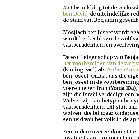
Met betrekking tot de verloss
ben David
, de uiteindelijke r
de stam van Benjamin gesymbo
Mosjiach ben Joseef wordt ge
wordt het beeld van de wolf 
vastberadenheid en overleving
De wolf-eigenschap van Benjam
het voorbereiden van de weg v
(koning Saul) als
Esther Hama
ben Joseef. Omdat dus die eig
ben Joseef in de voorbereiding
voeren tegen Iran (
Yoma 10a
),
zijn die Israël verdedigt, ee
Wolven zijn archetypische sym
vastberadenheid. Dit sluit aan
wolven, die fel maar onderdee
eenheid van het volk in de spir
Een andere overeenkomst tuss
loyaliteit aan hun roedel en