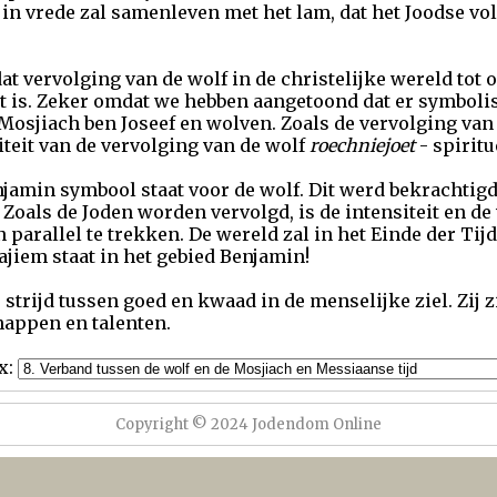
 in vrede zal samenleven met het lam, dat het Joodse vo
at vervolging van de wolf in de christelijke wereld tot
eit is. Zeker omdat we hebben aangetoond dat er symbol
Mosjiach ben Joseef en wolven. Zoals de vervolging va
aliteit van de vervolging van de wolf
roechniejoet
- spiritu
jamin symbool staat voor de wolf. Dit werd bekrachtig
. Zoals de Joden worden vervolgd, is de intensiteit en 
parallel te trekken. De wereld zal in het Einde der Tij
lajiem staat in het gebied Benjamin!
trijd tussen goed en kwaad in de menselijke ziel. Zij z
happen en talenten.
x:
Copyright © 2024 Jodendom Online