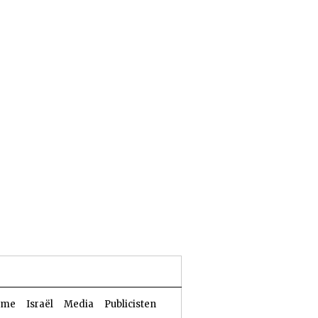
23 Aw 5786 | 06 augustus 2026
sme
Israël
Media
Publicisten