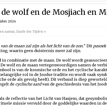
de wolf en de Mosjiach en Me
ember 2024
en natuur
,
Einde der Tijden
»
 van de maan zal zijn als het licht van de zon.
" Dit
pasoek
ting, waarin geen duisternis meer zal zijn.
in combinatie met de maan. De wolf wordt geassocieerd
 De wolf en de maan vertegenwoordigen samen de verbi
mbool is van de kosmische orde en het cyclische karak
elangrijke rol in de Joodse traditie en wordt vaak sym
e orde als gevolg heeft). Dit verband is diep gewortel
egelt de
cyclische aard
van de geschiedenis van het Joods
ls de reflectie van het Licht van Hasjem, dat gesymboli
rituele missie vervuld door de goddelijke waarden in de