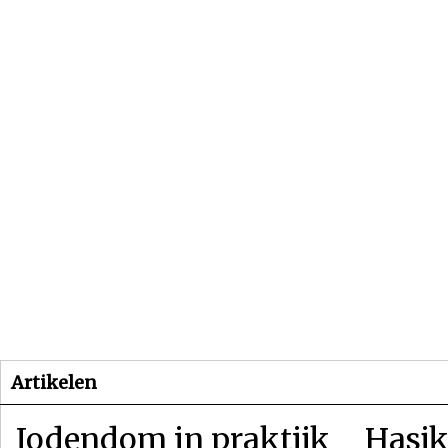
Beginpagina
Artikelen
Dossiers
Artikelen
Jodendom in praktijk
Hasjk