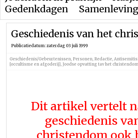
Gedenkdagen
Samenlevin
Geschiedenis van het chr
Publicatiedatum: zaterdag 03 juli 1999
Geschiedenis/Gebeurtenissen
,
Personen
,
Redactie
,
Antisemiti
[occultisme en afgoderij]
,
Joodse opvatting tav het christendo
Dit artikel vertelt 
geschiedenis va
christendom ook 