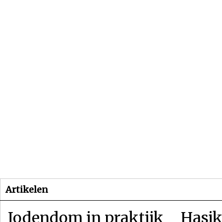
Beginpagina
Artikelen
Dossiers
Artikelen
Jodendom in praktijk
Hasjk