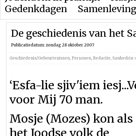
Gedenkdagen
Samenlevin
De geschiedenis van het 
Publicatiedatum: zondag 28 oktober 2007
Geschiedenis/Gebeurtenissen
,
Personen
,
Redactie
,
Sanhedrin
‘Esfa-lie sjiv'iem iesj..
voor Mij 70 man.
Mosje (Mozes) kon als 
het Joodse volk de