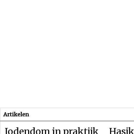
Beginpagina
Artikelen
Dossiers
Artikelen
Jodendom in praktijk
Hasjk