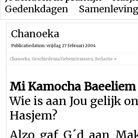
Gedenkdagen
Samenlevin
Chanoeka
Publicatiedatum: vrijdag 27 februari 2004
Chanoeka
,
Geschiedenis/Gebeurtenissen
,
Redactie
»
Mi Kamocha Baeeliem
Wie is aan Jou gelijk o
Hasjem?
Alzo gaf G´d aan Ma