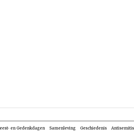
len
Dossiers
Parasja
eest- en Gedenkdagen
Samenleving
Geschiedenis
Antisemiti