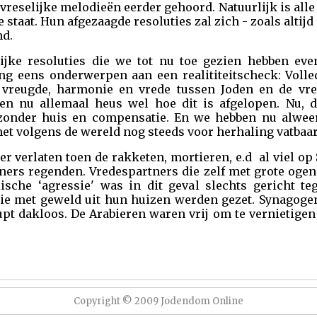
reselijke melodieën eerder gehoord. Natuurlijk is alle 
 staat. Hun afgezaagde resoluties zal zich - zoals altijd
nd.
ijke resoluties die we tot nu toe gezien hebben eve
ng eens onderwerpen aan een realititeitscheck: Voll
u vreugde, harmonie en vrede tussen Joden en de vr
en nu allemaal heus wel hoe dit is afgelopen. Nu, dr
zonder huis en compensatie. En we hebben nu alwee
 het volgens de wereld nog steeds voor herhaling vatbaar.
r verlaten toen de rakketen, mortieren, e.d al viel op
ners regenden. Vredespartners die zelf met grote ogen
lische ‘agressie' was in dit geval slechts gericht 
die met geweld uit hun huizen werden gezet. Synagoge
brupt dakloos. De Arabieren waren vrij om te vernietige
Copyright © 2009 Jodendom Online