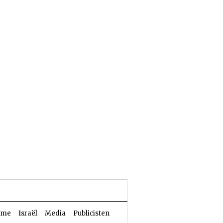
24 Aw 5786 | 07 augustus 2026
sme
Israël
Media
Publicisten