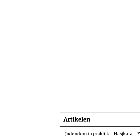
Beginpagina
Artike
Artikelen
Jodendom in praktijk
Hasjkafa
F