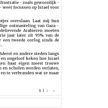
frustratie - zoals gewoonlijk -
 - weer focussen op Israel voor
ntjes overslaan. Laat mij hun
edige ontmanteling van Gaza -
edelievende Arabieren moeten
ie jaar later zit 95% van de
r een tweede oorlog sinds de
..
 Sderot en andere steden langs
 en ongeloof keken hoe Israel
tegen haar eigen meest trouwe
n en scholen werden verlaten,
n en te verbranden wat ze maar
1
|
2
»