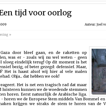
Een tijd voor oorlog
2009
Auteur: Joel 
ering
»
n Gaza door bleef gaan, en de raketten op
llen, was er - zoals wij nu wel weten - geen
l sloeg eindelijk terug! Op dit moment is het
sief bezig, of beter gezegd: defensief. Maar,
? Het is haast alsof wij hier al vele malen
had. Ohja... dat hebben we ook!
reageert. Het is net een tragisch rad dat maar
goed luisteren kunnen we de woedende stemmen
n horen. Eerst natuurlijk de Arabische liga.
e - horen we de Europese Stem middels Van Bommel en 
e maken krijgen we straks de stem te horen van de VN