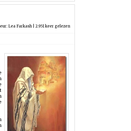
eur: Lea Farkash | 2.951 keer gelezen
e
m
e
t
m
e
n
n