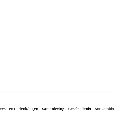
len
Dossiers
Parasja
eest- en Gedenkdagen
Samenleving
Geschiedenis
Antisemiti