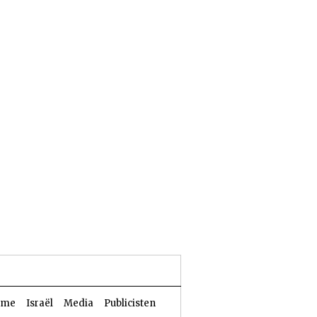
24 Aw 5786 | 07 augustus 2026
sme
Israël
Media
Publicisten