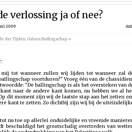
de verlossing ja of nee?
ari 2009
Aut
de der Tijden
,
Galoes/Ballingschap
»
:
 mij tot wanneer zullen wij lijden tot wanneer zal d
 ballingschap voortduren?" Vroeg één van de chassidie
twoordde: "De ballingschap is als het oversteken van d
 kant naar de andere kant komen, nu hebben we al he
Op dit moment zijn wij de laatste stap aan het zetten o
re kant te zetten. Zo dichtbij zijn wij bij de uiteindelijk
t tot nu toe op allerlei onduidelijke en vreemde maniere
dt beschuldigd het grootschalig overtreden van wette