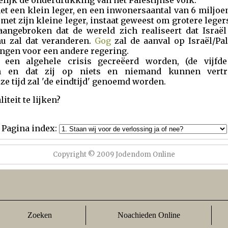
lijk de onderdrukking van het Palestijnse volk.
met een klein leger, en een inwonersaantal van 6 miljoe
, met zijn kleine leger, instaat geweest om grotere leger
 aangebroken dat de wereld zich realiseert dat Israë
u zal dat veranderen.
Gog
zal de aanval op Israël/Pal
angen voor een andere regering.
 een algehele crisis gecreëerd worden, (de vijfd
ijn en dat zij op niets en niemand kunnen ver
 tijd zal 'de eindtijd' genoemd worden.
liteit te lijken?
Pagina index:
Copyright © 2009 Jodendom Online
Zoeken
Noachieden Online