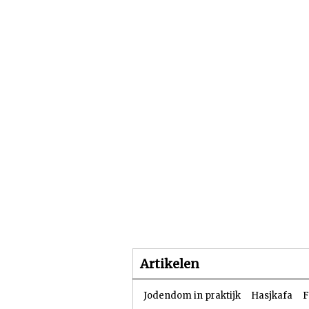
Beginpagina
Artike
Artikelen
Jodendom in praktijk
Hasjkafa
F