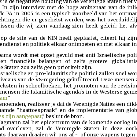
 de negatieve houding van de Verenigde Staten niet van 
 In zijn interview met de hoge ambtenaar van de inlic
de PA in 2005 is een typisch voorbeeld van het ontmant
chtingen die er geschetst werden, was het overduideli
nissen die wij zien vandaag zien heeft geleid: het afv
p de site van de NIN heeft geplaatst, citeert hij zi
endienst en politiek elkaar ontmoeten en met elkaar in 
bama wordt met opzet gevuld met anti-Israelische polit
n financiële belangen of zelfs grotere globalisti
 Staten zou zelfs geen prioriteit zijn.
-Israelische en pro-Islamitische politici zullen snel w
iveaus van de VS-regering geïnfiltreerd. Deze mensen 
teksten in schoolboeken, het promoten van de revisio
lfde mensen die Islamitische agenda's in de Westerse g
slam
."
enoemden, realiseer je dat de Verenigde Naties een dik
aamde "haattoespraak" en de implementatie van glo
es zijn aangepast
," besluit de bron.
agmann zal het epicentrum van de komende oorlog in 
land overleven, zal de Verenigde Staten in deze oo
ats daarvan draaien wij ons af - of onze wapens tegen