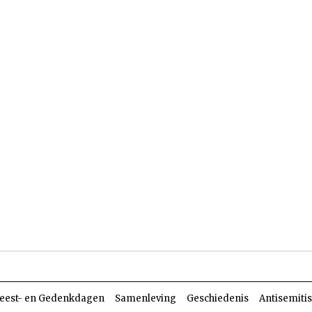
len
Dossiers
Parasja
eest- en Gedenkdagen
Samenleving
Geschiedenis
Antisemiti