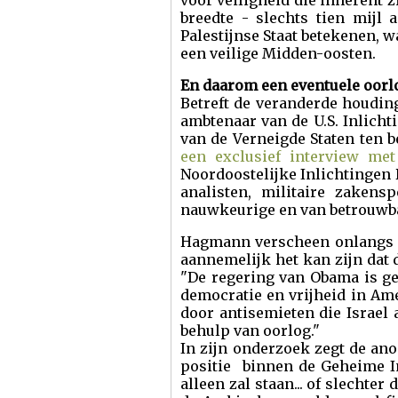
voor veiligheid die inherent z
breedte - slechts tien mijl 
Palestijnse Staat betekenen, wa
een veilige Midden-oosten.
En daarom een eventuele oorlo
Betreft de veranderde houding
ambtenaar van de U.S. Inlichti
van de Verneigde Staten ten 
een exclusief interview me
Noordoostelijke Inlichtingen 
analisten, militaire zaken
nauwkeurige en van betrouwba
Hagmann verscheen onlangs
aannemelijk het kan zijn dat 
"De regering van Obama is ge
democratie en vrijheid in Ame
door antisemieten die Israel 
behulp van oorlog."
In zijn onderzoek zegt de an
positie binnen de Geheime In
alleen zal staan... of slechter