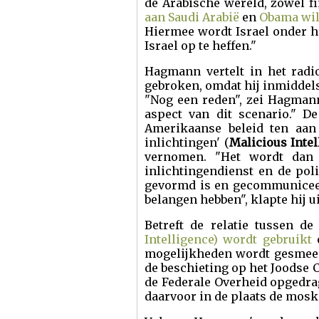
de Arabische wereld, zowel fi
aan Saudi Arabië
en
Obama wil
Hiermee wordt Israel onder ha
Israel op te heffen."
Hagmann vertelt in het radi
gebroken, omdat hij inmiddel
"Nog een reden", zei Hagmann
aspect van dit scenario." D
Amerikaanse beleid ten aan
inlichtingen' (
Malicious Intel
vernomen. "Het wordt dan 
inlichtingendienst en de pol
gevormd is en gecommuniceer
belangen hebben", klapte hij ui
Betreft de relatie tussen de
Intelligence) wordt gebruikt
o
mogelijkheden wordt gesmeed
de beschieting op het Joodse 
de Federale Overheid opgedrag
daarvoor in de plaats de mos