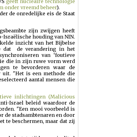
 VS
geeft nucleaire technologie
em onder vreemd beheer
).
er de onredelijke eis de Staat
gsbeambte zijn zwijgen heeft
-Israëlische houding van NIN.
elde inzicht van het Bijbelse
de dat de verandering in het
ynchroniseren van ‘foutieve
ie die in zijn ruwe vorm werd
ngen te bevorderen waar de
 uit. "Het is een methode die
selecteerd aantal mensen die
tieve inlichtingen (Malicious
ti-Israel beleid waardoor de
rden. "Een mooi voorbeeld is
oor de stadsambtenaren en door
et te beschermen, maar dat zij