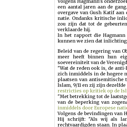
Volgens Hagmann's onderzoek is
een aantal jaren aan de gang.
overgave van Gush Katif aan 
natie. Ondanks kritische inli
zou zijn dat tot de gebeurte
verklaarde hij.
In het rapport die Hagmann o
kunnen we zien dat inlichting
Beleid van de regering van O
meer heeft binnen hun eige
soevereiniteit van de Verenigde
"Wat de reden ook is, de anti
zich inmiddels in de hogere n
plaatsen van antisemitische 
Islam, 9/11 en zij zijn deze
restricties op kritiek op de I
"Met betrekking tot de laatstg
van de beperking van zogen
inmiddels door Europese nati
Volgens de bevindingen van H
Hij schrijft: "Als wij als 
rechtvaardigden staan. In pla