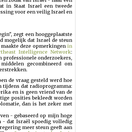
zen zodat van Israël - naar een
at in Staat Israel een tweede
ossing voor een veilig Israel en
egin", zegt een hooggeplaatste
ed mogelijk dat Israel de steun
ron maakte deze opmerkingen
in
rtheast Intelligence Network
:
an professionele onderzoekers,
un middelen gecombineerd om
erstrekken.
oen de vraag gesteld werd hoe
nn tijdens dat radioprogramma:
rika en is geen vriend van de
htige posities bekleedt worden
plomatie, dan is het zeker met
oven - gebaseerd op mijn hoge
- dat Israël spoedig volledig
ze regering meer steun geeft aan