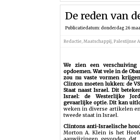
De reden van d
Publicatiedatum: donderdag 26 maa
Redactie
,
Maatschappij
,
Palestijnse A
We zien een verschuiving 
opdoemen. Wat vele in de Obam
zou nu vaste vormen krijge
Clinton moeten lukken: de VS
Staat naast Israel. Dit bete
Israel: de Westerlijke Jo
gevaarlijke optie. Dit kan uit
weken in diverse artikelen e
tweede staat in Israel.
Clintons anti-Israelische hou
Morton A. Klein is het Hoof
aanwijzingen gevonden dat 