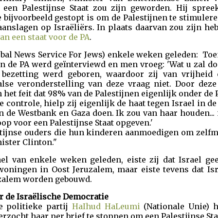
een Palestijnse Staat zou zijn geworden. Hij spreekt
ze bijvoorbeeld gestopt is om de Palestijnen te stimule
aanslagen op Israëliërs. In plaats daarvan zou zijn h
n een staat voor de PA
.
bal News Service For Jews) enkele weken geleden: Toe
n de PA werd geïnterviewd en men vroeg: 'Wat u zal d
 bezetting werd geboren, waardoor zij van vrijheid
alse veronderstelling van deze vraag niet. Door deze
het feit dat 98% van de Palestijnen eigenlijk onder de 
 controle, hielp zij eigenlijk de haat tegen Israel in d
n de Westbank en Gaza doen. Ik zou van haar houden...
oop voor een Palestijnse Staat opgeven.'
tijnse ouders die hun kinderen aanmoedigen om zelfmo
ister Clinton."
el van enkele weken geleden, eiste zij dat Israel g
woningen in Oost Jeruzalem, maar eiste tevens dat Isra
uzalem worden gebouwd.
r de Israëlische Democratie
 politieke partij
HaIhud HaLeumi
(Nationale Unie) h
rzocht haar per brief te stoppen om een Palestijnse Sta