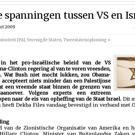
e spanningen tussen VS en Is
rt 2009
utoriteit [PA]
,
Verenigde Staten
,
Tweestatenoplossing
»
in het pro-Israëlische beleid van de VS
a-Clinton regering al van te voren vreesden,
n. Wat Bush niet mocht lukken, zou Obama-
 accepteert niets minder dan een Palestijnse
kent een vreemde staat binnen de grenzen van
rdaanoever. Volgens experts een extreem
lopen naar de eis van opheffing van de Staat Israel.
Dit 
n heeft Dekba Files vandaag bevestigd in verband met 
ding
d van de Zionistische Organisatie van Amerika en 
Hillary Clinton, Minister van Buitenlandse Zaken v