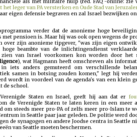
nanciële als met militaire hulp (red. FAQ -online: zie
t het leger van PA versterken en Oude Stad van Jeruzal
ar eigen defensie begraven en zal Israel bezwijken ond
oprogramma verder dat de anonieme hoge beveiligin
s met pensioen is. Maar hij was ook open wegens de pro
 over zijn anonieme tipgever, "was zijn eigen ontwikk
e hoge beambte van de inlichtingendienst verklaar
 zien van Israel voorkomen kon worden door het s
ligence
), wat Hagmann heeft omschreven als informat
in iets anders gemuteerd om verschillende bela
itiek samen in botsing zouden komen," legt hij verder
d wordt in voordeel van de agenda's van een klein ge
t de school.
 Verenigde Staten en Israel, geeft hij aan dat er
fou
m de Verenigde Staten te laten keren in een meer an
 om steeds meer pro-PA of zelfs meer pro-Islam te wo
Centrum in Seattle paar jaar geleden. De politie werd d
en de synagogen en andere Joodse centra in Seattle ni
keeën van Seattle moeten beschermen.