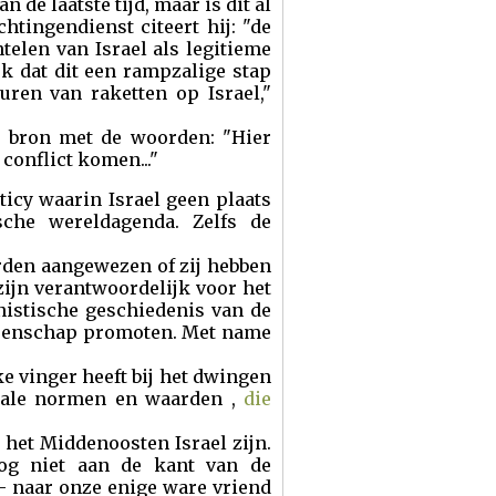
de laatste tijd, maar is dit al
htingendienst citeert hij: "de
elen van Israel als legitieme
jk dat dit een rampzalige stap
uren van raketten op Israel,"
jn bron met de woorden: "Hier
conflict komen..."
icy waarin Israel geen plaats
sche wereldagenda. Zelfs de
orden aangewezen of zij hebben
zijn verantwoordelijk voor het
nistische geschiedenis van de
emeenschap promoten. Met name
ke vinger heeft bij het dwingen
bale normen en waarden ,
die
het Middenoosten Israel zijn.
rlog niet aan de kant van de
 - naar onze enige ware vriend