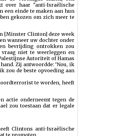
 over haar "anti-Israëlische
ren een einde te maken aan hun
ebben gekozen om zich meer te
n [Minster Clinton] deze week
oen wanneer uw dochter onder
 en bevrijding ontrokken zou
 vraag niet te weerleggen en
Palestijnse Autoriteit of Hamas
e hand. Zij antwoordde: ‘Nou, ik
 ik zou de beste opvoeding aan
ordterrorist te worden, heeft
een actie onderneemt tegen de
el zou toestaan dat er legale
eeft Clintons anti-Israëlische
at te promoten.