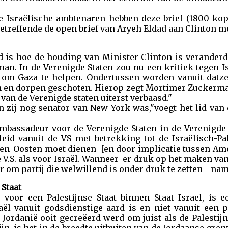
e Israëlische ambtenaren hebben deze brief (1800 kop
etreffende de open brief van Aryeh Eldad aan Clinton me
d is hoe de houding van Minister Clinton is veranderd
n. In de Verenigde Staten zou nu een kritiek tegen Isr
 om Gaza te helpen. Ondertussen worden vanuit datze
en en dorpen geschoten. Hierop zegt Mortimer Zuckerman
van de Verenigde staten uiterst verbaasd."
n zij nog senator van New York was,"voegt het lid van
mbassadeur voor de Verenigde Staten in de Verenigde
leid vanuit de VS met betrekking tot de Israëlisch-Pa
den-Oosten moet dienen [en door implicatie tussen Ame
e V.S. als voor Israël. Wanneer er druk op het maken 
r om partij die welwillend is onder druk te zetten - name
 Staat
voor een Palestijnse Staat binnen Staat Israel, is
aël vanuit godsdienstige aard is en niet vanuit een po
 Jordanië ooit gecreëerd werd om juist als de Palestij