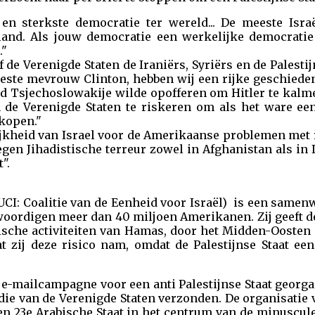
en sterkste democratie ter wereld... De meeste Isr
land. Als jouw democratie een werkelijke democratie 
."
 of de Verenigde Staten de Iraniërs, Syriërs en de Palest
beste mevrouw Clinton, hebben wij een rijke geschiede
ld Tsjechoslowakije wilde opofferen om Hitler te kalm
n de Verenigde Staten te riskeren om als het ware ee
 kopen."
jkheid van Israel voor de Amerikaanse problemen met r
egen Jihadistische terreur zowel in Afghanistan als in
".
UCI: Coalitie van de Eenheid voor Israël) is een samen
oordigen meer dan 40 miljoen Amerikanen. Zij geeft de
ische activiteiten van Hamas, door het Midden-Oosten 
t zij deze risico nam, omdat de Palestijnse Staat een
 e-mailcampagne voor een anti Palestijnse Staat georga
die van de Verenigde Staten verzonden. De organisatie v
een 23e Arabische Staat in het centrum van de minuscul