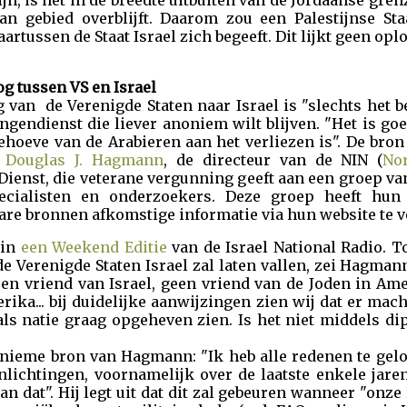
ijn, is het in de breedte uitbuiten van de Jordaanse gren
aan gebied overblijft. Daarom zou een Palestijnse Sta
artussen de Staat Israel zich begeeft. Dit lijkt geen opl
g tussen VS en Israel
 van de Verenigde Staten naar Israel is "slechts het b
ngendienst die liever anoniem wilt blijven. "Het is go
behoeve van de Arabieren aan het verliezen is". De b
t Douglas J. Hagmann
, de directeur van de NIN (
No
Dienst, die veterane vergunning geeft aan een groep v
specialisten en onderzoekers. Deze groep heeft h
re bronnen afkomstige informatie via hun website te v
 in
een Weekend Editie
van de Israel National Radio. T
de Verenigde Staten Israel zal laten vallen, zei Hagma
en vriend van Israel, geen vriend van de Joden in Ame
rika... bij duidelijke aanwijzingen zien wij dat er mac
als natie graag opgeheven zien. Is het niet middels di
onieme bron van Hagmann: "Ik heb alle redenen te gel
lichtingen, voornamelijk over de laatste enkele jaren 
 dan dat". Hij legt uit dat dit zal gebeuren wanneer "on