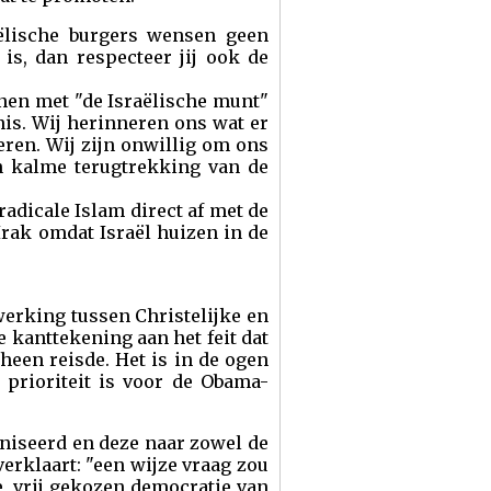
aëlische burgers wensen geen
is, dan respecteer jij ook de
ijnen met "de Israëlische munt"
nis. Wij herinneren ons wat er
eren. Wij zijn onwillig om ons
n kalme terugtrekking van de
adicale Islam direct af met de
 Irak omdat Israël huizen in de
werking tussen Christelijke en
 kanttekening aan het feit dat
heen reisde. Het is in de ogen
 prioriteit is voor de Obama-
niseerd en deze naar zowel de
erklaart: "een wijze vraag zou
e, vrij gekozen democratie van