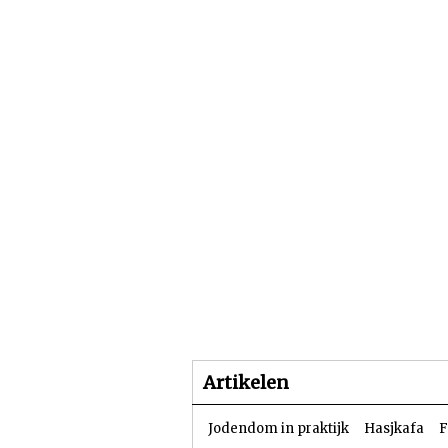
Beginpagina
Artike
Artikelen
Jodendom in praktijk
Hasjkafa
F