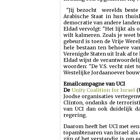
"Jij bezocht werelds beste 
Arabische Staat in hun thuis
democratie van andere landen
Eldad vervolgt: "Het lijkt als
wilt kalmeren. Zoals je weet 
gebeurd is toen de Vrije Were
hele bestaan ten behoeve va
Verenigde Staten uit Irak af te
Eldad wijst de verantwoordeli
woorden: "De V.S. vecht niet t
Westelijke Jordaanoever bouwt
Emailcampagne van UCI
De
Unity Coalition for Israel
(
Joodse organisaties vertegenw
Clinton, ondanks de terrorist
van UCI dan ook duidelijk da
regering.
Daarom heeft het UCI met een
topambtenaren van Israel als 
zijn of het verstandig is om 