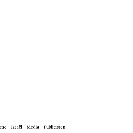
25 Aw 5786 | 08 augustus 2026
sme
Israël
Media
Publicisten