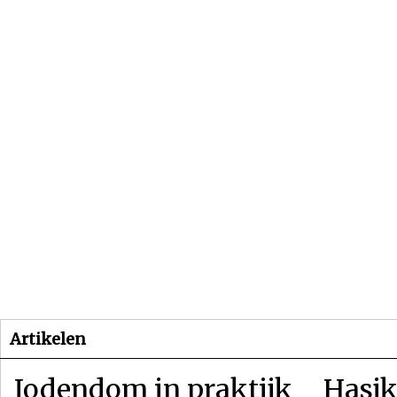
Beginpagina
Artikelen
Dossiers
Artikelen
Jodendom in praktijk
Hasjk