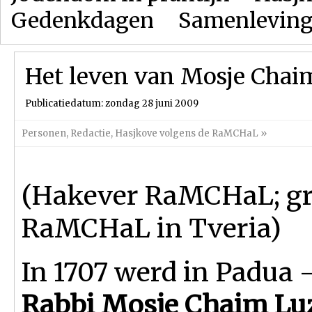
Gedenkdagen
Samenlevin
Het leven van Mosje Chai
Publicatiedatum: zondag 28 juni 2009
Personen
,
Redactie
,
Hasjkove volgens de RaMCHaL
»
(Hakever RaMCHaL; gr
RaMCHaL in Tveria)
In 1707 werd in Padua - 
Rabbi Mosje Chaim Lu