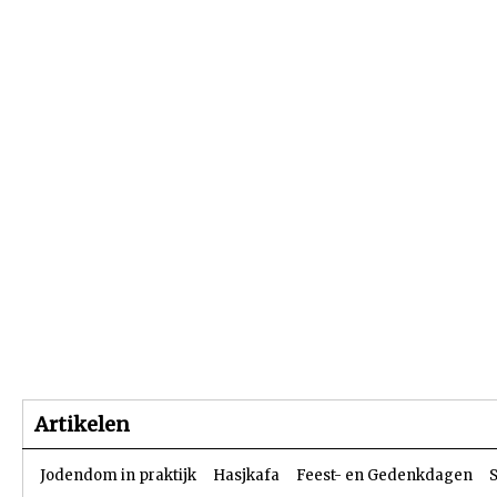
Beginpagina
Artikelen
Dossiers
Artikelen
Jodendom in praktijk
Hasjkafa
Feest- en Gedenkdagen