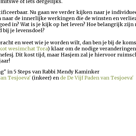
mitswe of iets dergelijks.
ntificeerbaar. Nu gaan we verder kijken naar je individu
n naar de innerlijke werkingen die de winsten en verl
goed in? Wat is je kijk op het leven? Hoe belangrijk zijn 
bij je levensdoel?
bracht en weet wie je worden wilt, dan ben je bij de kom
kot wesimchat Tora
) klaar om de nodige veranderingen
efesj. Dit kost tijd, maar Hasjem zal je hiervoor ruims
aar!
ng" in 5 Steps van Rabbi Mendy Kaminker
van Tesjoeva'
(inkeer) en
de De Vijf Paden van Tesjoeva'