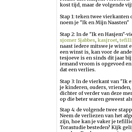
kost tijd, maar de volgende v
Stap 1: teken twee vierkanten 
noem je "Ik en Mijn Naasten"
Stap 2: In de "Ik en Hasjem"-vi
sjomer Sjabbes
,
kasjroet
,
tefil
naast iedere mitswe je winst e
een winst is, kan voor de ande
tesjoeve is en sinds dit jaar b
iemand vroom is opgevoed en he
dat een verlies.
Stap 3: In de vierkant van "Ik 
je kinderen, ouders, vrienden,
dichter of verder van deze me
op die beter waren geweest als
Stap 4: de volgende twee stapp
Neem de verliezen van het afge
zijn, hoe kan je vaker je tefil
Torastudie besteden? Kijk gel