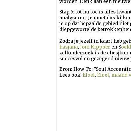
worden. Denk aan een nieuwe 
Stap 5: tot nu toe is alles kwa
analyseren. Je moet dus kijke
je op dat bepaalde gebied niet 
diepgewortelde betrokkenheid 
Zodra je jezelf in kaart heb ge
hasjana
,
Jom Kippoer
en S
oek
zelfonderzoek is de chesjbon n
succesvol en gezegend nieuw j
Bron: How To: "Soul Accounti
Lees ook:
Eloel
,
Eloel, maand 