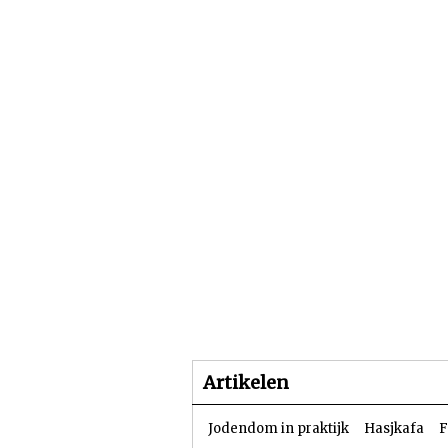
Beginpagina
Artike
Artikelen
Jodendom in praktijk
Hasjkafa
F