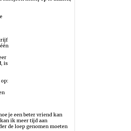
e
rijf
 één
eer
, is
 op:
en
hoe je een beter vriend kan
 kan ik meer tijd aan
onder de loep genomen moeten