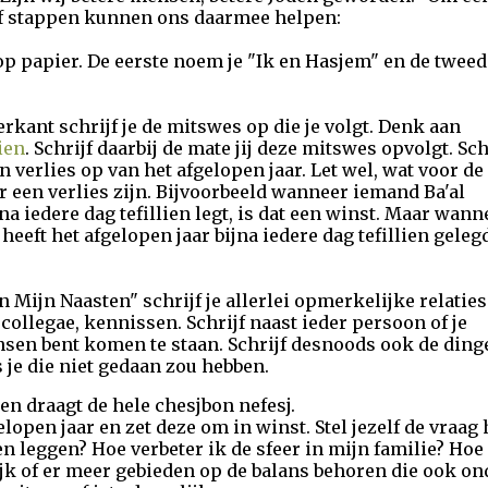
ijf stappen kunnen ons daarmee helpen:
op papier. De eerste noem je "Ik en Hasjem" en de tweed
erkant schrijf je de mitswes op die je volgt. Denk aan
lien
. Schrijf daarbij de mate jij deze mitswes opvolgt. Sch
n verlies op van het afgelopen jaar. Let wel, wat voor de
r een verlies zijn. Bijvoorbeeld wanneer iemand Ba'al
ijna iedere dag tefillien legt, is dat een winst. Maar wann
eft het afgelopen jaar bijna iedere dag tefillien gelegd
en Mijn Naasten" schrijf je allerlei opmerkelijke relaties
 collegae, kennissen. Schrijf naast ieder persoon of je
nsen bent komen te staan. Schrijf desnoods ook de ding
 je die niet gedaan zou hebben.
en draagt de hele chesjbon nefesj.
lopen jaar en zet deze om in winst. Stel jezelf de vraag 
lien leggen? Hoe verbeter ik de sfeer in mijn familie? Hoe
ijk of er meer gebieden op de balans behoren die ook 