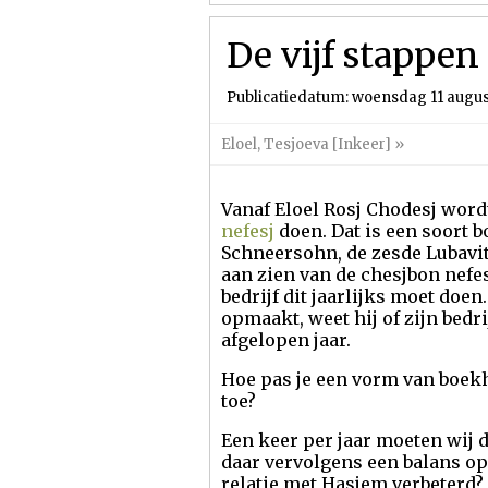
De vijf stappen
Publicatiedatum: woensdag 11 augus
Eloel
,
Tesjoeva [Inkeer]
»
Vanaf Eloel Rosj Chodesj word
nefesj
doen. Dat is een soort 
Schneersohn, de zesde Lubaviti
aan zien van de chesjbon nefes
bedrijf dit jaarlijks moet doe
opmaakt, weet hij of zijn bedr
afgelopen jaar.
Hoe pas je een vorm van boekh
toe?
Een keer per jaar moeten wij 
daar vervolgens een balans op
relatie met Hasjem verbeterd?