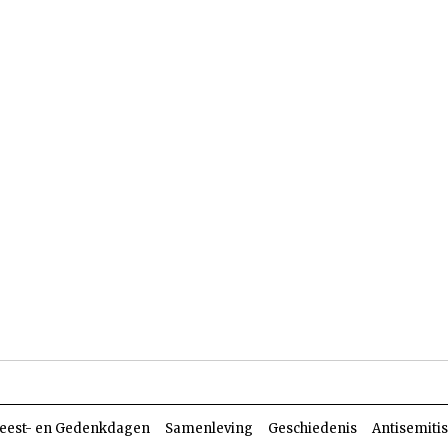
len
Dossiers
Parasja
eest- en Gedenkdagen
Samenleving
Geschiedenis
Antisemiti