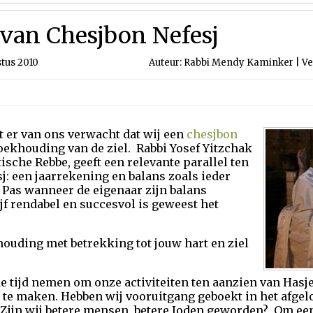
 van Chesjbon Nefesj
tus 2010
Auteur: Rabbi Mendy Kaminker | Ver
t er van ons verwacht dat wij een
chesjbon
boekhouding van de ziel. Rabbi Yosef Yitzchak
sche Rebbe, geeft een relevante parallel ten
j: een jaarrekening en balans zoals ieder
n. Pas wanneer de eigenaar zijn balans
ijf rendabel en succesvol is geweest het
ouding met betrekking tot jouw hart en ziel
de tijd nemen om onze activiteiten ten aanzien van Has
 te maken. Hebben wij vooruitgang geboekt in het afgel
 Zijn wij betere mensen, betere Joden geworden? Om ee