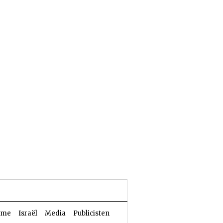
25 Aw 5786 | 08 augustus 2026
sme
Israël
Media
Publicisten