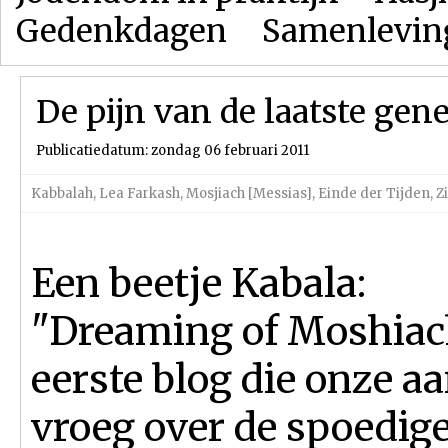
Gedenkdagen
Samenlevin
De pijn van de laatste gene
Publicatiedatum: zondag 06 februari 2011
Kabbalah
,
Lea Farkash
,
Mosjiach [Messias]
,
Einde der Tijden
,
Z
Een beetje Kabala:
"Dreaming of Moshiac
eerste blog die onze a
vroeg over de spoedig