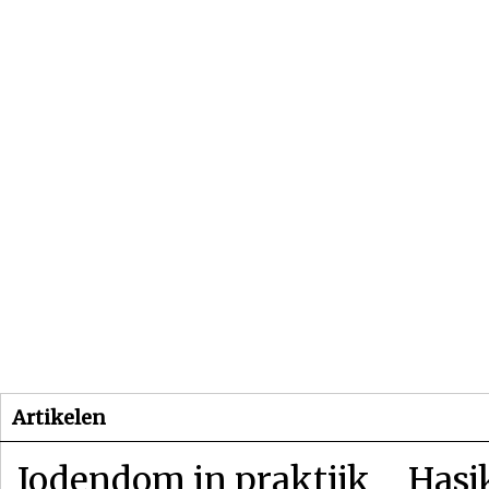
Beginpagina
Artikelen
Dossiers
Artikelen
Jodendom in praktijk
Hasj