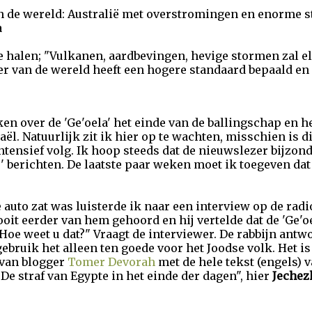
n de wereld: Australië met overstromingen en enorme 
a
te halen; "Vulkanen, aardbevingen, hevige stormen zal e
er van de wereld heeft een hogere standaard bepaald en 
ken over de 'Ge'oela' het einde van de ballingschap en 
aël. Natuurlijk zit ik hier op te wachten, misschien is d
tensief volg. Ik hoop steeds dat de nieuwslezer bijzon
te' berichten. De laatste paar weken moet ik toegeven da
 auto zat was luisterde ik naar een interview op de radi
ooit eerder van hem gehoord en hij vertelde dat de 'Ge'oe
"Hoe weet u dat?" Vraagt de interviewer. De rabbijn antwo
bruik het alleen ten goede voor het Joodse volk. Het is
 van blogger
Tomer Devorah
met de hele tekst (engels) v
"De straf van Egypte in het einde der dagen", hier
Jechez