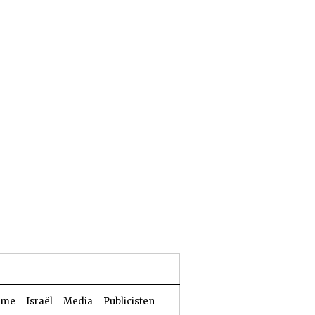
24 Aw 5786 | 07 augustus 2026
sme
Israël
Media
Publicisten