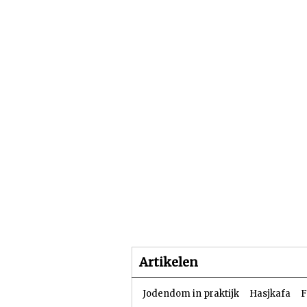
Beginpagina
Artike
Artikelen
Jodendom in praktijk
Hasjkafa
F