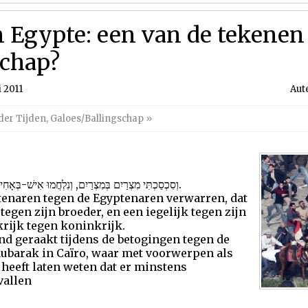
n Egypte: een van de tekenen
schap?
 2011
Aut
der Tijden
,
Galoes/Ballingschap
»
וְסִכְסַכְתִּי מִצְרַיִם בְּמִצְרַיִם, וְנִלְחֲמוּ אִישׁ-בְּאָחִיו וְאִישׁ בְּרֵעֵהוּ, עִיר בְּעִיר, מַמְלָכָה בְּמַמְלָכָה.
tenaren tegen de Egyptenaren verwarren, dat
 tegen zijn broeder, en een iegelijk tegen zijn
krijk tegen koninkrijk.
 geraakt tijdens de betogingen tegen de
ubarak in Caïro, waar met voorwerpen als
 heeft laten weten dat er minstens
vallen