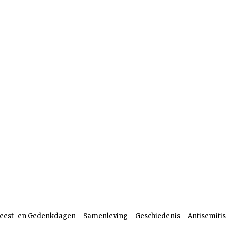
len
Dossiers
Parasja
eest- en Gedenkdagen
Samenleving
Geschiedenis
Antisemiti