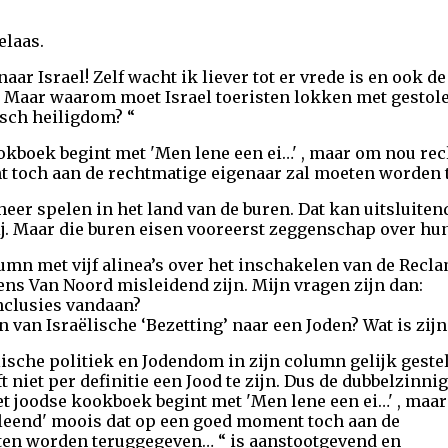
elaas.
ar Israel! Zelf wacht ik liever tot er vrede is en ook d
 Maar waarom moet Israel toeristen lokken met gestole
sch heiligdom? “
ookboek begint met 'Men lene een ei…' , maar om nou re
 toch aan de rechtmatige eigenaar zal moeten worden
heer spelen in het land van de buren. Dat kan uitsluiten
ij. Maar die buren eisen vooreerst zeggenschap over hun
olumn met vijf alinea’s over het inschakelen van de Re
ens Van Noord misleidend zijn. Mijn vragen zijn dan:
nclusies vandaan?
n van Israëlische ‘Bezetting’ naar een Joden? Wat is zi
ische politiek en Jodendom in zijn column gelijk gestel
t niet per definitie een Jood te zijn. Dus de dubbelzinni
t joodse kookboek begint met 'Men lene een ei…' , maa
leend' moois dat op een goed moment toch aan de
ten worden teruggegeven… “ is aanstootgevend en