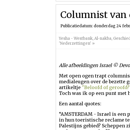
Columnist van 
Publicatiedatum: donderdag 24 febr
Yesha - Westbank
,
Al-nakba
,
Geschie
'Nederzettingen'
»
Alle afbeeldingen Israel © Devo
Met open ogen trapt columnist
medialeugen over de bezette g
artikeltje
"Beloofd of geroofd?
Toch was ik op een punt met h
Een aantal quotes:
“AMSTERDAM - Israel is een p
in hun toeristische reclame t
Palestijns gebied? Scheppen zi