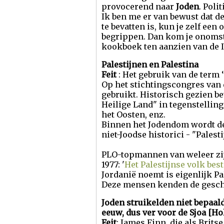
provocerend naar
Joden
. Poli
Ik ben me er van bewust dat de 
te bevatten is, kun je zelf ee
begrippen. Dan kom je onomsto
kookboek ten aanzien van de Is
Palestijnen en Palestina
Feit
: Het gebruik van de term ‘
Op het stichtingscongres van 
gebruikt. Historisch gezien be
Heilige Land" in tegenstelling
het Oosten, enz.
Binnen het Jodendom wordt de
niet-Joodse historici - "Pale
PLO-topmannen van weleer zij
1977: '
Het Palestijnse volk best
Jordanië noemt is eigenlijk Pa
Deze mensen kenden de geschi
Joden struikelden niet bepaald
eeuw, dus ver voor de Sjoa [H
Feit
: James Finn, die als Brits