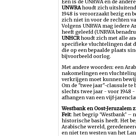
Een is de UNRWA en de andere
UNWRA
houdt zich uitsluiten
1948 is veroorzaakt bezig en 
zich niet in voor de rechten 
Volgens UNRWA mag iedere Arab
heeft geleefd (UNRWA benadruk
UNHCR
houdt zich met alle an
specifieke vluchtelingen dat 
die op een bepaalde plaats si
bijvoorbeeld oorlog.
Met andere woorden: een Arabi
nakomelingen een vluchtelinge
verkrijgen moet kunnen bewijz
Om de "twee jaar"-clausule te 
slechts twee jaar - voor 1948 
afhangen van een vijf-jarencla
Westbank en Oost-Jeruzalem zi
Feit
: het begrip ‘Westbank’ – 
historische basis heeft. Het be
Arabische wereld, geredeneerd
en niet ten westen van het Lan