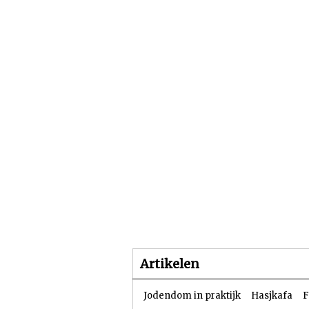
Beginpagina
Artike
Artikelen
Jodendom in praktijk
Hasjkafa
F