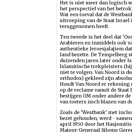
Het is niet meer dan logisch wa
het perspectief van het betro
Wat een toeval dat de Westban
uitroeping van de Staat Israel
teruggenomen heeft.
Ten tweede is het deel dat ‘Oo
Arabieren en inmiddels ook van
authentieke Jeroesjalajiem dat
land bezette. De Tempelberg s
duizenden jaren later onder I
Islamitische trekpleisters (hi
niet te volgen. Van Noord is d
orthodox) gekleed zijn absol
Houdt Van Noord er rekening 
op de reclame vanuit de Staat
bestijgen OM onder andere de 
van toeters noch blazen van de
Zoals de ‘Westbank’ met inclus
bezet gehouden, werd - samen 
april 1950 door het Hasjemit
Majoor-Generaal Sjlomo Goren