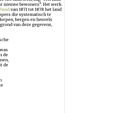
aar nieuwe bewoners”. Het werk
 Fund
van 1871 tot 1878 het land
pers die systematisch te
dorpen, bergen en heuvels
 grond van deze gegevens,
sche
 was
n de
onen,
t de
k
n
se