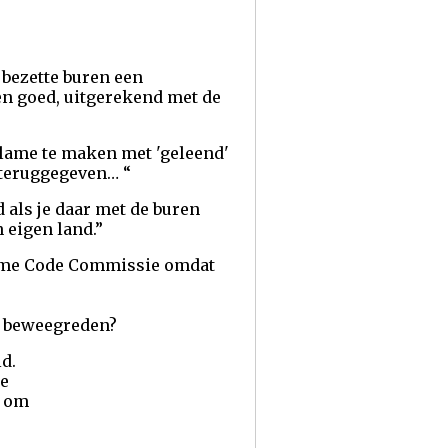
e bezette buren een
n goed, uitgerekend met de
clame te maken met 'geleend'
 teruggegeven… “
d als je daar met de buren
 eigen land.”
clame Code Commissie omdat
jn beweegreden?
d.
ge
r om