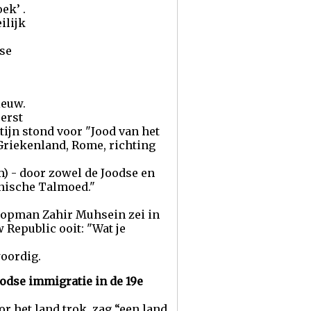
ek’ .
ilijk
dse
ieuw.
erst
tijn stond voor "Jood van het
 Griekenland, Rome, richting
) - door zowel de Joodse en
onische Talmoed."
topman Zahir Muhsein zei in
 Republic ooit: "Wat je
oordig.
oodse immigratie in de 19e
or het land trok, zag “een land