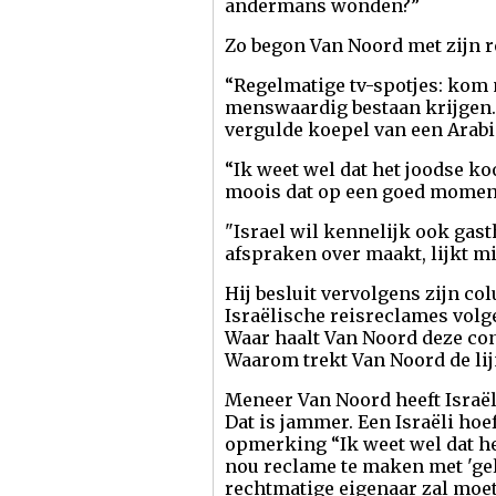
andermans wonden?”
Zo begon Van Noord met zijn r
“Regelmatige tv-spotjes: kom na
menswaardig bestaan krijgen.
vergulde koepel van een Arabi
“Ik weet wel dat het joodse k
moois dat op een goed moment
"Israel wil kennelijk ook gast
afspraken over maakt, lijkt m
Hij besluit vervolgens zijn c
Israëlische reisreclames volg
Waar haalt Van Noord deze co
Waarom trekt Van Noord de lij
Meneer Van Noord heeft Israël
Dat is jammer. Een Israëli hoef
opmerking “Ik weet wel dat he
nou reclame te maken met 'ge
rechtmatige eigenaar zal moe