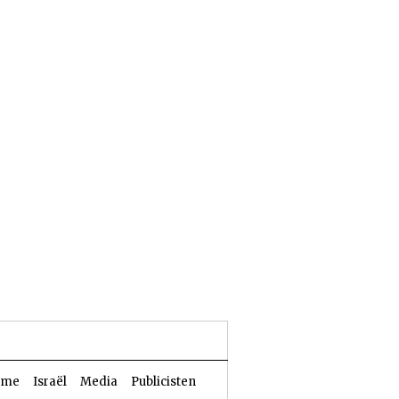
24 Aw 5786 | 07 augustus 2026
sme
Israël
Media
Publicisten