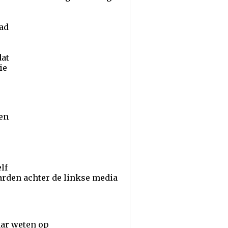
tad
dat
ie
 en
lf
aarden achter de linkse media
aar weten op