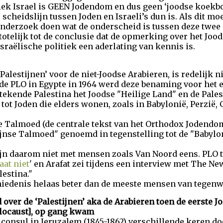
tiek Israel is GEEN Jodendom en dus geen ‘joodse koekbo
scheidslijn tussen Joden en Israeli’s dun is. Als dit moe
n onderzoek doen wat de onderscheid is tussen deze twee
telijk tot de conclusie dat de opmerking over het Joo
raëlische politiek een aderlating van kennis is.
Palestijnen’ voor de niet-Joodse Arabieren, is redelijk n
de PLO in Egypte in 1964 werd deze benaming voor het e
tekende Palestina het Joodse "Heilige Land" en de Pales
 tot Joden die elders wonen, zoals in Babylonië, Perzië,
 Talmoed (de centrale tekst van het Orthodox Jodendom
stijnse Talmoed" genoemd in tegenstelling tot de "Babyl
n daarom niet met mensen zoals Van Noord eens. PLO 
aat niet
' en Arafat zei tijdens een interview met The New
lestina."
edenis helaas beter dan de meeste mensen van tegenw
 over de ‘Palestijnen’ aka de Arabieren toen de eerste J
olocaust], op gang kwam
e consul in Jeruzalem (1845-1862) verschillende keren do