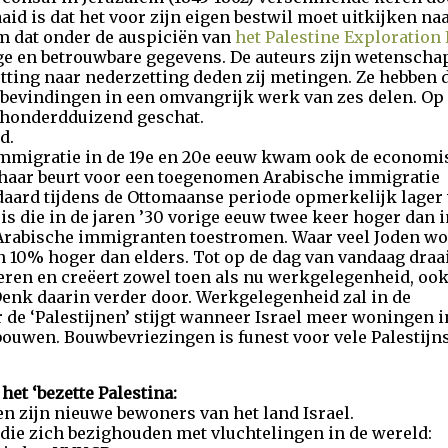
aid is dat het voor zijn eigen bestwil moet uitkijken n
m dat onder de auspiciën van
het Palestine Exploration
e en betrouwbare gegevens. De auteurs zijn wetenschap
tting naar nederzetting deden zij metingen. Ze hebben 
bevindingen in een omvangrijk werk van zes delen. Op
 honderdduizend geschat.
d.
 immigratie in de 19e en 20e eeuw kwam ook de economi
 haar beurt voor een toegenomen Arabische immigratie
daard tijdens de Ottomaanse periode opmerkelijk lager
s die in de jaren ’30 vorige eeuw twee keer hoger dan i
Arabische immigranten toestromen. Waar veel Joden w
n 10% hoger dan elders. Tot op de dag van vandaag draai
oeren en creëert zowel toen als nu werkgelegenheid, oo
enk daarin verder door. Werkgelegenheid zal in de
 de ‘Palestijnen’ stijgt wanneer Israel meer woningen i
 bouwen. Bouwbevriezingen is funest voor vele Palestijn
het ‘bezette Palestina:
n zijn nieuwe bewoners van het land Israel.
 die zich bezighouden met vluchtelingen in de wereld: