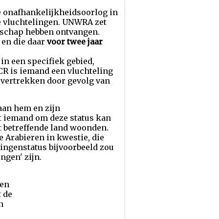
he onafhankelijkheidsoorlog in
de vluchtelingen. UNWRA zet
erschap hebben ontvangen.
 en die daar
voor twee jaar
in een specifiek gebied,
CR is iemand een vluchteling
e vertrekken door gevolg van
aan hem en zijn
et iemand om deze status kan
t betreffende land woonden.
e Arabieren in kwestie, die
lingenstatus bijvoorbeeld zou
ngen' zijn.
een
t de
n