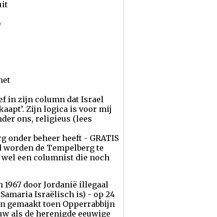
uit
e
het
 in zijn column dat Israel
apt’. Zijn logica is voor mij
der ons, religieus (lees
g onder beheer heeft - GRATIS
gd worden de Tempelberg te
r wel een columnist die noch
 1967 door Jordanië illegaal
amaria Israëlisch is) - op 24
aan gemaakt toen Opperrabbijn
uw als de herenigde eeuwige