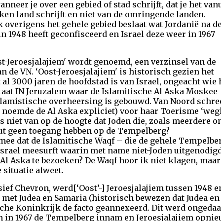
nneer je over een gebied of stad schrijft, dat je het van
kken land schrijft en niet van de omringende landen.
k overigens het gehele gebied beslaat wat Jordanië na d
 in 1948 heeft geconfisceerd en Israel deze weer in 1967
st-Jeroesjalajiem' wordt genoemd, een verzinsel van de
 de VN. ‘Oost-Jeroesjalajiem' is historisch gezien het
 al 3000 jaren de hoofdstad is van Israel, ongeacht wie 
taat IN Jeruzalem waar de Islamitische Al Aska Moskee
slamistische overheersing is gebouwd. Van Noord schreef
j noemde de Al Aska expliciet) voor haar Toerisme ‘wegka
us niet van op de hoogte dat Joden die, zoals meerdere on
uut geen toegang hebben op de Tempelberg?
mee dat de Islamitische Waqf – die de gehele Tempelber
 Israel meesurft waarin met name niet-Joden uitgenodi
Al Aska te bezoeken? De Waqf hoor ik niet klagen, maa
 situatie afweet.
ief Chevron, werd[‘Oost’-] Jeroesjalajiem tussen 1948 en
met Judea en Samaria (historisch bewezen dat Judea en S
ische Koninkrijk de facto geannexeerd. Dit werd onged
 in 1967 de Tempelberg innam en Jeroesjalajiem opnie