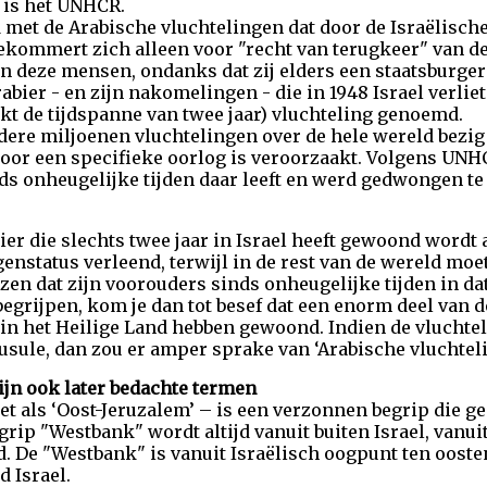
 is het UNHCR.
d met de Arabische vluchtelingen dat door de Israëlisc
bekommert zich alleen voor "recht van terugkeer" van 
van deze mensen, ondanks dat zij elders een staatsburg
ier - en zijn nakomelingen - die in 1948 Israel verliet
t de tijdspanne van twee jaar) vluchteling genoemd.
dere miljoenen vluchtelingen over de hele wereld bezig 
door een specifieke oorlog is veroorzaakt. Volgens UNH
nds onheugelijke tijden daar leeft en werd gedwongen t
er die slechts twee jaar in Israel heeft gewoond wordt 
nstatus verleend, terwijl in de rest van de wereld mo
en dat zijn voorouders sinds onheugelijke tijden in da
begrijpen, kom je dan tot besef dat een enorm deel van d
- in het Heilige Land hebben gewoond. Indien de vluchte
usule, dan zou er amper sprake van ‘Arabische vluchteli
jn ook later bedachte termen
net als ‘Oost-Jeruzalem’ – is een verzonnen begrip die g
grip "Westbank" wordt altijd vanuit buiten Israel, vanui
. De "Westbank" is vanuit Israëlisch oogpunt ten ooste
d Israel.