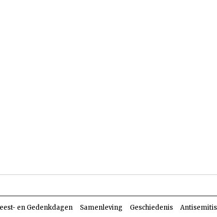
len
Dossiers
Parasja
eest- en Gedenkdagen
Samenleving
Geschiedenis
Antisemiti