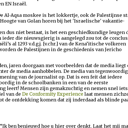
n EN Israël.
De Al-Aqsa moskee is het lokkertje, ook de Palestijnse s
 Hoogte van Golan horen bij het 'Israelische' vakantie-
nen dus niet bestaat, is het een geschiedkundige leugen 
en ieder die nieuwsgierig is aangelegd zou tot de conclus
i’s al 1293 v.d.g.j. [v.chr.] van de Kena’itische volkeren
orden de Palestijnen in de geschiedenis van Jericho
en, jaren doorgaan met voorbeelden dat de media liegt
hter de media aanhobbelen. De media van tegenwoordig
mening van de journalist op. Dat is een feit dat iedere
oordig in de schoolbanken in een van de eerste
ng leert! Mensen zijn gemakzuchtig en nemen snel iets
el van de
De Conformity Experience
laat mensen zichze
 tot de ontdekking komen dat zij inderdaad als blinde p
 “Ik ben benieuwd hoe u hier over denkt. Laat het mij m