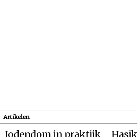
Beginpagina
Artikelen
Dossiers
Artikelen
Jodendom in praktijk
Hasjk