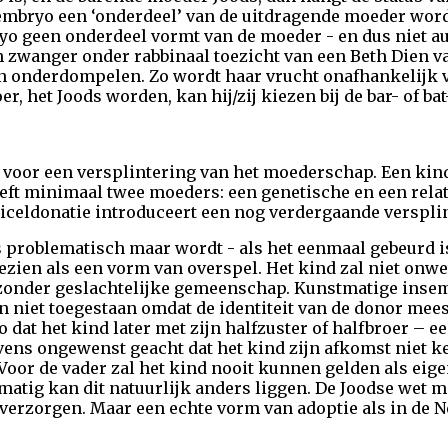
 embryo een ‘onderdeel’ van de uitdragende moeder word
ryo geen onderdeel vormt van de moeder - en dus niet au
 zwanger onder rabbinaal toezicht van een Beth Dien va
en onderdompelen. Zo wordt haar vrucht onafhankelijk 
er, het Joods worden, kan hij/zij kiezen bij de bar- of bat
oor een versplintering van het moederschap. Een kind 
ft minimaal twee moeders: een genetische en een relati
iceldonatie introduceert een nog verdergaande versplin
s problematisch maar wordt - als het eenmaal gebeurd i
zien als een vorm van overspel. Het kind zal niet onwet
 zonder geslachtelijke gemeenschap. Kunstmatige inse
 niet toegestaan omdat de identiteit van de donor mee
 dat het kind later met zijn halfzuster of halfbroer – e
evens ongewenst geacht dat het kind zijn afkomst niet k
Voor de vader zal het kind nooit kunnen gelden als eige
matig kan dit natuurlijk anders liggen. De Joodse wet 
 verzorgen. Maar een echte vorm van adoptie als in de 