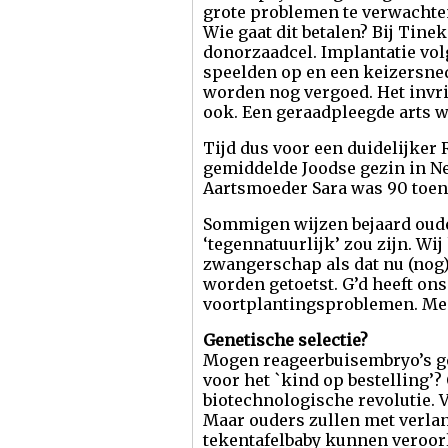
grote problemen te verwachten 
Wie gaat dit betalen? Bij Tine
donorzaadcel. Implantatie vol
speelden op en een keizersned
worden nog vergoed. Het invri
ook. Een geraadpleegde arts 
Tijd dus voor een duidelijker
gemiddelde Joodse gezin in Ne
Aartsmoeder Sara was 90 toen z
Sommigen wijzen bejaard oude
‘tegennatuurlijk’ zou zijn. Wi
zwangerschap als dat nu (nog)
worden getoetst. G’d heeft on
voortplantingsproblemen. Med
Genetische selectie?
Mogen reageerbuisembryo’s ge
voor het `kind op bestelling’?
biotechnologische revolutie. 
Maar ouders zullen met verlan
tekentafelbaby kunnen veroorl