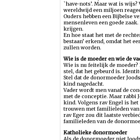
`have-nots’. Maar wat is wijs?
wereldwijd een miljoen reage
Ouders hebben een Bijbelse ver
mensenleven een goede zaak. 
krijgen.
En hoe staat het met de rech
bestaan’ erkend, omdat het ee
zullen worden.
Wie is de moeder en wie de va
Wie is nu feitelijk de moeder
stel, dat het gebeurd is. Ide
Stel dat de donormoeder Joods
kind nagedacht.
Vader wordt men vanaf de conc
met de conceptie. Maar rabbi J
kind. Volgens rav Engel is he
trouwen met familieleden van
rav Eger zou dit laatste verb
familieleden van de donormo
Katholieke donormoeder
Als de donormoeder niet Joods