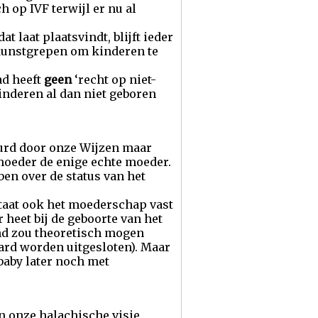
h op IVF terwijl er nu al
 laat plaatsvindt, blijft ieder
 kunstgrepen om kinderen te
ad heeft
geen
‘recht op niet-
inderen al dan niet geboren
eurd door onze Wijzen maar
 moeder de enige echte moeder.
en over de status van het
staat ook het moederschap vast
 heet bij de geboorte van het
ind zou theoretisch mogen
rd worden uitgesloten). Maar
baby later noch met
n onze halachische visie.