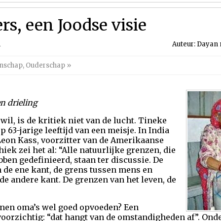
s, een Joodse visie
1
Auteur: Dayan m
nschap
,
Ouderschap
»
n drieling
il, is de kritiek niet van de lucht. Tineke
 63-jarige leeftijd van een meisje. In India
eon Kass, voorzitter van de Amerikaanse
iek zei het al: “Alle natuurlijke grenzen, die
ben gedefinieerd, staan ter discussie. De
 de ene kant, de grens tussen mens en
de andere kant. De grenzen van het leven, de
unnen oma’s wel goed opvoeden? Een
orzichtig: “dat hangt van de omstandigheden af”. Onder