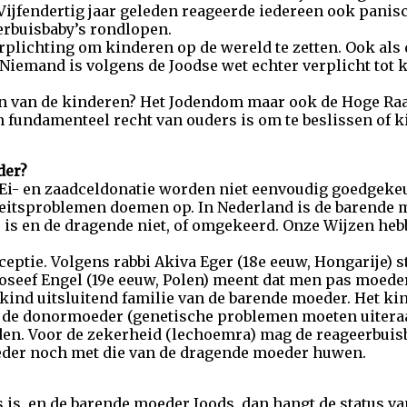
 Vijfendertig jaar geleden reageerde iedereen ook panisc
erbuisbaby’s rondlopen.
plichting om kinderen op de wereld te zetten. Ook als dat
Niemand is volgens de Joodse wet echter verplicht tot
ten van de kinderen? Het Jodendom maar ook de Hoge Ra
n fundamenteel recht van ouders is om te beslissen of k
der?
? Ei- en zaadceldonatie worden niet eenvoudig goedgek
ntiteitsproblemen doemen op. In Nederland is de barende
 is en de dragende niet, of omgekeerd. Onze Wijzen hebb
eptie. Volgens rabbi Akiva Eger (18e eeuw, Hongarije) 
oseef Engel (19e eeuw, Polen) meent dat men pas moeder
t kind uitsluitend familie van de barende moeder. Het k
 de donormoeder (genetische problemen moeten uiteraa
ieden. Voor de zekerheid (lechoemra) mag de reageerbuis
eder noch met die van de dragende moeder huwen.
 is, en de barende moeder Joods, dan hangt de status va