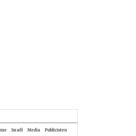
24 Aw 5786 | 07 augustus 2026
sme
Israël
Media
Publicisten