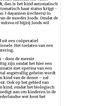
t, dan is het kind automatisch
tomatisch haar status krijgt -
n 3 dayaniem (rechters) in
van de moeder Joods. Omdat de
-mitsva of hij/zij Joods wil
uit een coöperatief
onele. Het toelaten van een
tering.
s - door de meeste
tig zijn omdat het hier een
minatie met sperma van een
stal angstvallig geheim wordt
en kind van de donor – zal
ent. Ook op het gebied van
n kind, omdat het biologisch
moedigt aan om kinderen in de
Nederlandse wet kent het