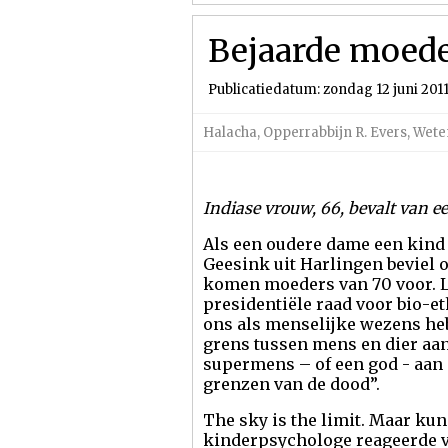
Bejaarde moeder
Publicatiedatum: zondag 12 juni 201
Halacha
,
Opperrabbijn R. Evers
,
Wete
Indiase vrouw, 66, bevalt van ee
Als een oudere dame een kind w
Geesink uit Harlingen beviel op
komen moeders van 70 voor. L
presidentiële raad voor bio-eth
ons als menselijke wezens heb
grens tussen mens en dier aan
supermens – of een god - aan 
grenzen van de dood”.
The sky is the limit. Maar k
kinderpsychologe reageerde vo