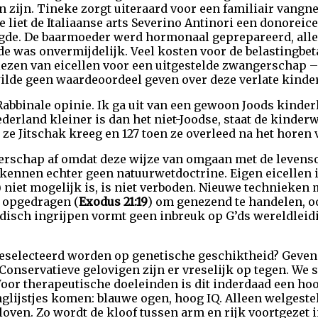
zijn. Tineke zorgt uiteraard voor een familiair vangnet
ke liet de Italiaanse arts Severino Antinori een donorei
gde. De baarmoeder werd hormonaal geprepareerd, aller
e was onvermijdelijk. Veel kosten voor de belastingbet
ezen van eicellen voor een uitgestelde zwangerschap –
wilde geen waardeoordeel geven over deze verlate kind
 Rabbinale opinie. Ik ga uit van een gewoon Joods kinde
derland kleiner is dan het niet-Joodse, staat de kinder
e Jitschak kreeg en 127 toen ze overleed na het horen v
rschap af omdat deze wijze van omgaan met de levens
j kennen echter geen natuurwetdoctrine. Eigen eicellen 
 niet mogelijk is, is niet verboden. Nieuwe technieken 
s opgedragen (
Exodus 21:19
) om genezend te handelen, oo
isch ingrijpen vormt geen inbreuk op G’ds wereldleid
selecteerd worden op genetische geschiktheid? Geven
 Conservatieve gelovigen zijn er vreselijk op tegen. We 
Voor therapeutische doeleinden is dit inderdaad een ho
glijstjes komen: blauwe ogen, hoog IQ. Alleen welgeste
oven. Zo wordt de kloof tussen arm en rijk voortgezet i