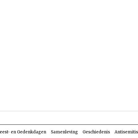
len
Dossiers
Parasja
eest- en Gedenkdagen
Samenleving
Geschiedenis
Antisemiti