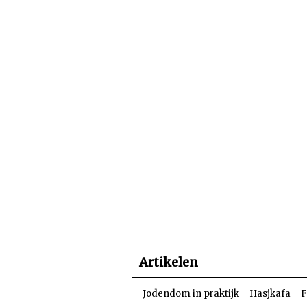
Beginpagina
Artike
Artikelen
Jodendom in praktijk
Hasjkafa
F