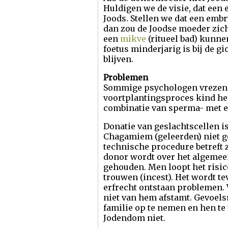
Huldigen we de visie, dat een
Joods. Stellen we dat een emb
dan zou de Joodse moeder zich
een
mikve
(ritueel bad) kunn
foetus minderjarig is bij de gio
blijven.
Problemen
Sommige psychologen vrezen v
voortplantingsproces kind hee
combinatie van sperma- met e
Donatie van geslachtscellen i
Chagamiem (geleerden) niet ge
technische procedure betreft
donor wordt over het algemeen
gehouden. Men loopt het risico
trouwen (incest). Het wordt t
erfrecht ontstaan problemen. 
niet van hem afstamt. Gevoels
familie op te nemen en hen te
Jodendom niet.