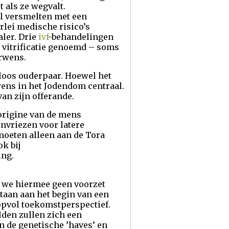
 als ze wegvalt.
cel versmelten met een
lei medische risico’s
aler. Drie
ivf
-behandelingen
 vitrificatie genoemd – soms
erwens.
rloos ouderpaar. Hoewel het
wens in het Jodendom centraal.
an zijn offerande.
origine van de mens
invriezen voor latere
moeten alleen aan de Tora
k bij
ing.
 we hiermee geen voorzet
staan aan het begin van een
opvol toekomstperspectief.
lden zullen zich een
n de genetische ’haves’ en