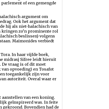
d parlement of een gemengde
halachisch argument om
gedrag. Ook het argument dat
de hij als niet-halachisch van
jn kringen zo’n prominente rol
lachisch beslissen) volgens
estaan. Maimonides verbiedt
ora. In haar vijfde boek,
 midrasj Sifree leidt hieruit
 De vraag is of dit moet
ek van opvoeding) en Tosafot
en toegankelijk zijn voor
n autoriteit. Overal waar er
 aanstellen van een koning.
ijk geïnspireerd was. In feite
en gekroond. Bovendien had de