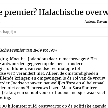
e premier? Halachische over
1
Auteur: Dayan 
schappij
»
ische Premier van 1969 tot 1974
eging. Moet het Jodendom daarin meebewegen? Het
re antwoorden gegeven op de meest moderne
e tot klonen, van voedseltechnologie tot
dse wet) verandert niet. Alleen de omstandigheden
illende kringen en omgevingen is de rol van de vrouw
erden Joodse vrouwen nauwelijks Tora en al helemaal
den niet eens Hebreeuws lezen. Maar Sara Shnirer
t Ja’akov, een school voor orthodoxe meisjes waar veel
eling.
000 kilometer zuid-oostwaarts: op de politieke agenda