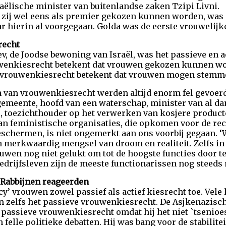
raëlische minister van buitenlandse zaken Tzipi Livni.
 zij wel eens als premier gekozen kunnen worden, was
r hierin al voorgegaan. Golda was de eerste vrouwelijk
recht
oev, de Joodse bewoning van Israël, was het passieve en
uwenkiesrecht betekent dat vrouwen gekozen kunnen word
ef vrouwenkiesrecht betekent dat vrouwen mogen stemm
 van vrouwenkiesrecht werden altijd enorm fel gevoerd.
gemeente, hoofd van een waterschap, minister van al dan
l, toezichthouder op het verwerken van kosjere produc
 van feministische organisaties, die opkomen voor de re
schermen, is niet ongemerkt aan ons voorbij gegaan. ‘W
en merkwaardig mengsel van droom en realiteit. Zelfs i
ouwen nog niet gelukt om tot de hoogste functies door te
 bedrijfsleven zijn de meeste functionarissen nog steed
 Rabbijnen reageerden
cy’ vrouwen zowel passief als actief kiesrecht toe. Vel
 zelfs het passieve vrouwenkiesrecht. De Asjkenazisc
 passieve vrouwenkiesrecht omdat hij het niet `tsenioe
felle politieke debatten. Hij was bang voor de stabilit