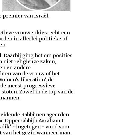
e premier van Israël.
 actieve vrouwenkiesrecht een
en in allerlei politieke of
en.
 Daarbij ging het om posities
 niet religieuze zaken,
ten en andere
chten van de vrouw of het
omen’s liberation’, de
n de meest progressieve
 stoten. Zowel in de top van de
s mannen.
e leidende Rabbijnen ageerden
he Opperrabbijn Avraham I.
sdik’ - ingetogen - vond voor
eit van het gezin wanneer man