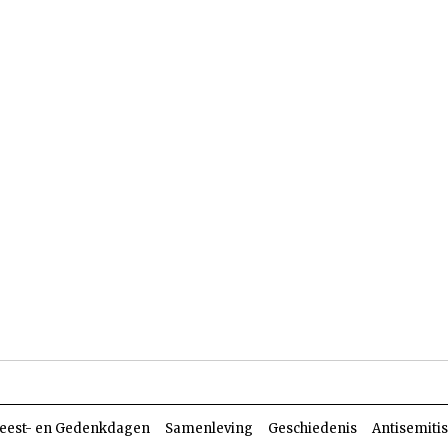
len
Dossiers
Parasja
eest- en Gedenkdagen
Samenleving
Geschiedenis
Antisemiti