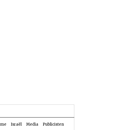
25 Aw 5786 | 08 augustus 2026
sme
Israël
Media
Publicisten