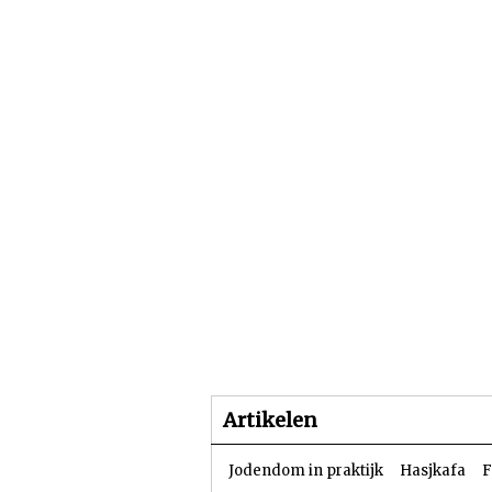
Beginpagina
Artike
Artikelen
Jodendom in praktijk
Hasjkafa
F