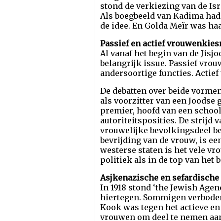
stond de verkiezing van de Is
Als boegbeeld van Kadima had
de idee. En Golda Meïr was haa
Passief en actief vrouwenkies
Al vanaf het begin van de Jisj
belangrijk issue. Passief vro
andersoortige functies. Acti
De debatten over beide vormen
als voorzitter van een Joodse 
premier, hoofd van een schoo
autoriteitsposities. De strijd
vrouwelijke bevolkingsdeel be
bevrijding van de vrouw, is e
westerse staten is het vele vr
politiek als in de top van het
Asjkenazische en sefardische
In 1918 stond ‘the Jewish Agen
hiertegen. Sommigen verboden
Kook was tegen het actieve en
vrouwen om deel te nemen aan 