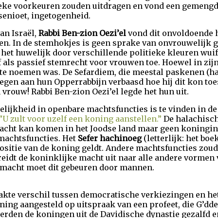
ieke voorkeuren zouden uitdragen en vond een gemeng
senioet, ingetogenheid.
an Israël,
Rabbi Ben-zion Oezi’el
vond dit onvoldoende 
en. In de stemhokjes is geen sprake van onvrouwelijk 
het huwelijk door verschillende politieke kleuren wuif
ef als passief stemrecht voor vrouwen toe. Hoewel in zi
te noemen was. De Sefardiem, die meestal paskenen (ha
oegen aan hun Opperrabbijn verbaasd hoe hij dit kon to
vrouw! Rabbi Ben-zion Oezi’el legde het hun uit.
ijkheid in openbare machtsfuncties is te vinden in de T
”U zult voor uzelf een koning aanstellen.”
De halachische
macht kan komen in het Joodse land maar geen koningin.
machtsfuncties. Het
Sefer hachinoeg
(letterlijk: het bo
positie van de koning geldt. Andere machtsfuncties zoud
dt de koninklijke macht uit naar alle andere vormen va
n macht moet dit gebeuren door mannen.
kte verschil tussen democratische verkiezingen en het
ning aangesteld op uitspraak van een profeet, die G’ddel
erden de koningen uit de Davidische dynastie gezalfd 