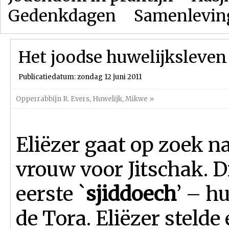
Gedenkdagen
Samenlevin
Het joodse huwelijksleven
Publicatiedatum: zondag 12 juni 2011
Opperrabbijn R. Evers
,
Huwelijk
,
Mikwe
»
Eliëzer gaat op zoek n
vrouw voor Jitschak. D
eerste `
sjiddoech
’ – h
de Tora. Eliëzer stelde 