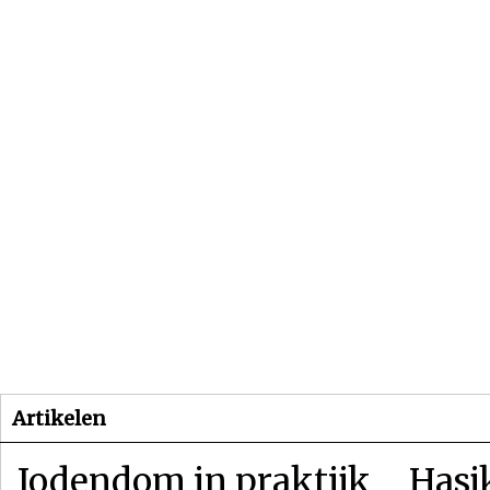
Beginpagina
Artikelen
Dossiers
Artikelen
Jodendom in praktijk
Hasj