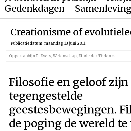
Gedenkdagen
Samenlevin
Creationisme of evolutiele
Publicatiedatum: maandag 13 juni 2011
Opperrabbijn R. Evers
,
Wetenschap
,
Einde der Tijden
»
Filosofie en geloof zijn
tegengestelde
geestesbewegingen. Fil
de poging de wereld te