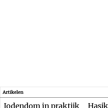
Beginpagina
Artikelen
Dossiers
Artikelen
Jodendom in praktijk
Hasjk