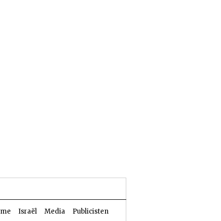
23 Aw 5786 | 06 augustus 2026
sme
Israël
Media
Publicisten