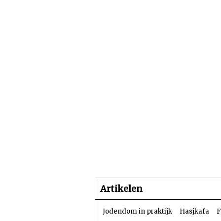
Beginpagina
Artike
Artikelen
Jodendom in praktijk
Hasjkafa
F