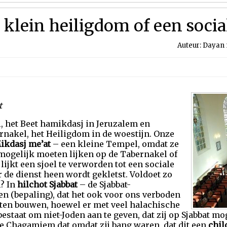
n klein heiligdom of een soci
Auteur: Dayan m
t
, het Beet hamikdasj in Jeruzalem en
rnakel, het Heiligdom in de woestijn. Onze
ikdasj me’at
– een kleine Tempel, omdat ze
 mogelijk moeten lijken op de Tabernakel of
ijkt een sjoel te verworden tot een sociale
de dienst heen wordt gekletst. Voldoet zo
l? In
hilchot Sjabbat
– de Sjabbat-
en (bepaling), dat het ook voor ons verboden
laten bouwen, hoewel er met veel halachische
estaat om niet-Joden aan te geven, dat zij op Sjabbat 
e Chagamiem dat omdat zij bang waren, dat dit een
chil