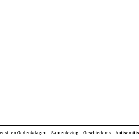
len
Dossiers
Parasja
eest- en Gedenkdagen
Samenleving
Geschiedenis
Antisemiti