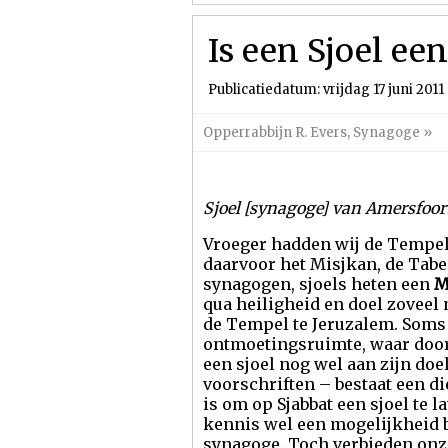
Is een Sjoel ee
Publicatiedatum: vrijdag 17 juni 2011
Opperrabbijn R. Evers
,
Synagoge
»
Sjoel [synagoge] van Amersfoor
Vroeger hadden wij de Tempel
daarvoor het Misjkan, de Tabe
synagogen, sjoels heten een
M
qua heiligheid en doel zoveel
de Tempel te Jeruzalem. Soms l
ontmoetingsruimte, waar door 
een sjoel nog wel aan zijn doe
voorschriften – bestaat een di
is om op Sjabbat een sjoel te 
kennis wel een mogelijkheid b
synagoge. Toch verbieden onz