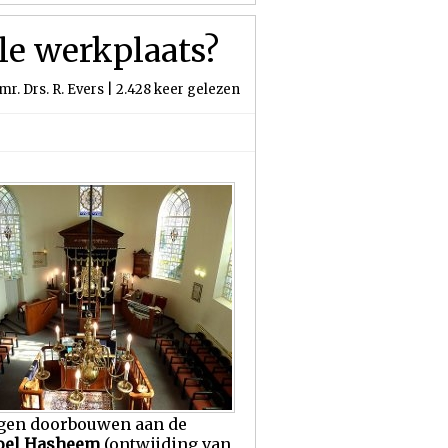
ale werkplaats?
r. Drs. R. Evers | 2.428 keer gelezen
mogen doorbouwen aan de
oel Hasheem
(ontwijding van