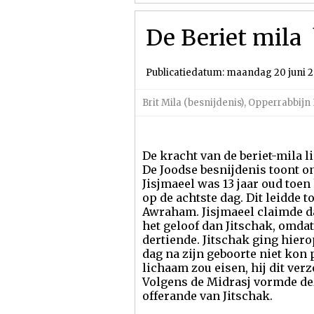
De Beriet mila 
Publicatiedatum: maandag 20 juni 2
Brit Mila (besnijdenis)
,
Opperrabbijn 
De kracht van de beriet-mila l
De Joodse besnijdenis toont o
Jisjmaeel was 13 jaar oud toe
op de achtste dag. Dit leidde 
Awraham. Jisjmaeel claimde d
het geloof dan Jitschak, omdat 
dertiende. Jitschak ging hiero
dag na zijn geboorte niet kon
lichaam zou eisen, hij dit ver
Volgens de Midrasj vormde dez
offerande van Jitschak.