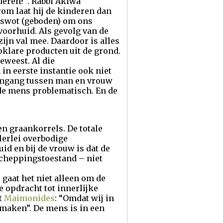
nderen?”. Rabbi Akiwa
rom laat hij de kinderen dan
tswot (geboden) om ons
voorhuid. Als gevolg van de
ijn val mee. Daardoor is alles
klare producten uit de grond.
eweest. Al die
n eerste instantie ook niet
 Omgang tussen man en vrouw
de mens problematisch. En de
n graankorrels. De totale
lerlei overbodige
id en bij de vrouw is dat de
scheppingstoestand – niet
 gaat het niet alleen om de
e opdracht tot innerlijke
t
Maimonides
: “Omdat wij in
 maken”. De mens is in een