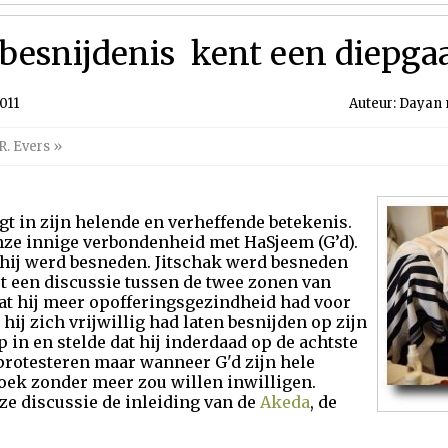
 besnijdenis  kent een diep
011
Auteur: Dayan m
R. Evers
»
igt in zijn helende en verheffende betekenis.
nze innige verbondenheid met HaSjeem (G’d).
n hij werd besneden. Jitschak werd besneden
tot een discussie tussen de twee zonen van
at hij meer opofferingsgezindheid had voor
hij zich vrijwillig had laten besnijden op zijn
p in en stelde dat hij inderdaad op de achtste
 protesteren maar wanneer G'd zijn hele
zoek zonder meer zou willen inwilligen.
e discussie de inleiding van de
Akeda
, de