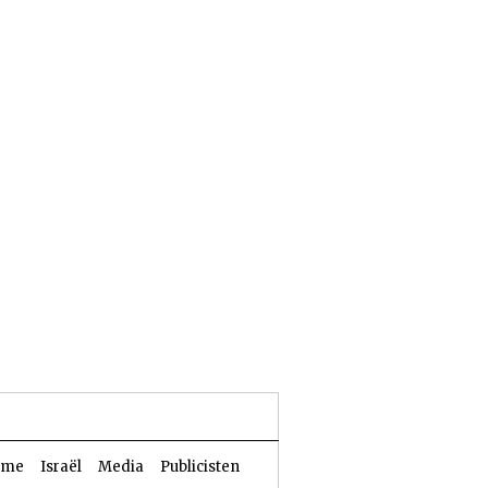
23 Aw 5786 | 06 augustus 2026
sme
Israël
Media
Publicisten