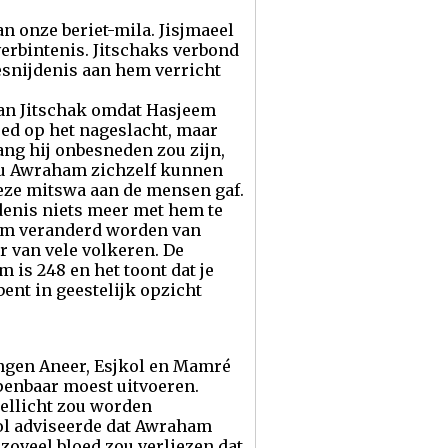
an onze beriet-mila. Jisjmaeel
verbintenis. Jitschaks verbond
esnijdenis aan hem verricht
van Jitschak omdat Hasjeem
loed op het nageslacht, maar
ng hij onbesneden zou zijn,
 zou Awraham zichzelf kunnen
deze mitswa aan de mensen gaf.
enis niets meer met hem te
naam veranderd worden van
 van vele volkeren. De
 is 248 en het toont dat je
bent in geestelijk opzicht
ingen Aneer, Esjkol en Mamré
 openbaar moest uitvoeren.
wellicht zou worden
kol adviseerde dat Awraham
zoveel bloed zou verliezen dat