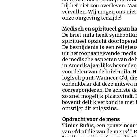
hij het niet zou overleven. Ma
vervullen. Wij mogen ons niet 
onze omgeving terzijde!
Medisch en spiritueel gaan h
De briet-mila heeft symboolfun
spiritueel opzicht doorlopend
De besnijdenis is een religieu
uit het toonaangevende medisc
de medische aspecten van de 
in Amerika jaarlijks besneden 
voordelen van de briet-mila. H
logisch punt. Wanneer G’d, die
ondenkbaar dat deze mitswa n
corresponderen. De achtste da
zo snel mogelijk plaatsvindt. 
boventijdelijk verbond is met
ontstijgt dit enigszins.
Opdracht voor de mens
Tinius Rufus, een gouverneur v
van G’d of die van de mens?”. 