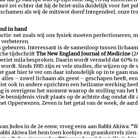
mré zei echter dat hij de briet-mila duidelijk voor het p
schamen als wij de mitswot doen! Integendeel, onze trots
and in hand
ctie: net zoals wij ons fysiek moeten perfectioneren, 
 verbeteren.
s gebeuren. Interessant is de samenloop tussen lichaam 
he tijdschrift
The New England Journal of Medicine
(24
beriet mila besproken. Daarin wordt vermeld dat 60% 
wordt. Sinds 1985 zijn er vele studies, die wijzen op d
et gaat hier te ver om daar inhoudelijk op in te gaan ma
 alles – zowel lichaam als geest – geschapen heeft, een 
iet ook in andere opzichten een heilzame werking heef
g is overigens het moment waarop de stolling van het 
De besnijdenis vindt plaats op de achtste dag omdat dit a
 het Opperwezen. Zeven is het getal van de week, de aar
an Judea in de 2e eeuw, vroeg eens aan Rabbi Akiwa: “W
Rabbi Akiwa liet hem toen koekjes en graankorrels zien