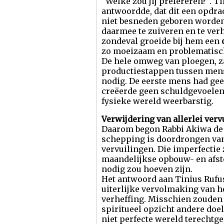
“Welke zou jij prefereren?”. T
antwoordde, dat dit een opdrac
niet besneden geboren worden
daarmee te zuiveren en te ver
zondeval groeide bij hem een
zo moeizaam en problematisch 
De hele omweg van ploegen, za
productiestappen tussen mens 
nodig. De eerste mens had ge
creëerde geen schuldgevoelens
fysieke wereld weerbarstig.
Verwijdering van allerlei verv
Daarom begon Rabbi Akiwa de d
schepping is doordrongen van 
vervuilingen. Die imperfectie 
maandelijkse opbouw- en afste
nodig zou hoeven zijn.
Het antwoord aan Tinius Rufus 
uiterlijke vervolmaking van he
verheffing. Misschien zouden 
spiritueel opzicht andere doe
niet perfecte wereld terecht