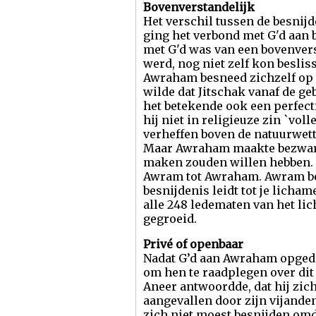
Bovenverstandelijk
Het verschil tussen de besnijd
ging het verbond met G'd aan b
met G'd was van een bovenvers
werd, nog niet zelf kon beslis
Awraham besneed zichzelf op z
wilde dat Jitschak vanaf de ge
het betekende ook een perfect
hij niet in religieuze zin `v
verheffen boven de natuurwett
Maar Awraham maakte bezwaren
maken zouden willen hebben. “
Awram tot Awraham. Awram be
besnijdenis leidt tot je licha
alle 248 ledematen van het lic
gegroeid.
Privé of openbaar
Nadat G’d aan Awraham opgedra
om hen te raadplegen over dit g
Aneer antwoordde, dat hij zic
aangevallen door zijn vijand
zich niet moest besnijden omda