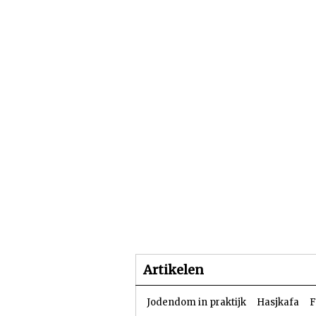
Beginpagina
Artike
Artikelen
Jodendom in praktijk
Hasjkafa
F