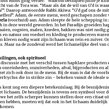
inius Rufus ging verder: “Waarom besnijden jullie je ki
ht van de Tora was. “Maar als dat de wil van G’d is waa
?”. Daarop antwoordde Rabbi Akiwa: “G’d gaf ons de mi
heffen!”. Adam, de eerste mens, werd geschapen zonder 
orla
(voorhuid) aan. Adam sleepte de hele schepping in z
in deze wereld geworden. In het Paradijs groeiden hap
aien, oogsten, malen, kneden, bakken was niet nodig g
en natuur om voedsel en kleding te produceren waren i
en kleren nodig want zijn lichaam was rein en zuiver.
. Maar na de zondeval werd het lichamelijke deel van 
uilingen, ook spiritueel
iscussie met het verschil tussen hapklare producten e
onreinheden, onzuiverheden, afval, bijproducten en al
zet zich ook door in de mens. Bij de man is dat de voorhu
rfcyclus die in strikte zin – bekeken vanuit de ideale 
kent nog een diepere betekenislaag. Bij de besnijdenis
t lichaam. De besnijdenis is tevens een symbool voor d
we het zelfs scherper kunnen stellen door een citaat ui
len hebben, moeten wij dat ook in het lichaam duidelijk
gekomen.