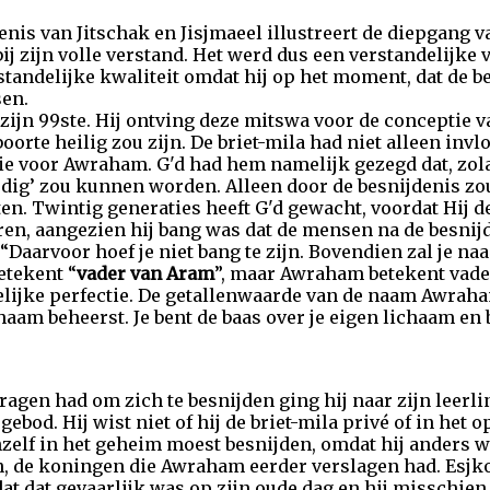
enis van Jitschak en Jisjmaeel illustreert de diepgang v
ij zijn volle verstand. Het werd dus een verstandelijke 
tandelijke kwaliteit omdat hij op het moment, dat de b
sen.
ijn 99ste. Hij ontving deze mitswa voor de conceptie 
boorte heilig zou zijn. De briet-mila had niet alleen inv
ie voor Awraham. G'd had hem namelijk gezegd dat, zola
olledig’ zou kunnen worden. Alleen door de besnijdenis
en. Twintig generaties heeft G'd gewacht, voordat Hij 
, aangezien hij bang was dat de mensen na de besnijd
Daarvoor hoef je niet bang te zijn. Bovendien zal je 
tekent “
vader van Aram
”, maar Awraham betekent vader
melijke perfectie. De getallenwaarde van de naam Awraham
haam beheerst. Je bent de baas over je eigen lichaam en 
gen had om zich te besnijden ging hij naar zijn leerl
ebod. Hij wist niet of hij de briet-mila privé of in het
hzelf in het geheim moest besnijden, omdat hij anders 
en, de koningen die Awraham eerder verslagen had. Esj
t dat gevaarlijk was op zijn oude dag en hij misschien 