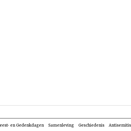
len
Dossiers
Parasja
eest- en Gedenkdagen
Samenleving
Geschiedenis
Antisemiti