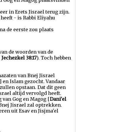
ond Gog en Magog plaatsvinden
 in Erets Jisrael terug zijn.
heeft - is Rabbi Eliyahu
a de eerste zou plaats
 van de woorden van de
p
Jechezkel 38:17
). Toch hebben
nazaten van Bnej Jisrael
f] en Islam gezocht. Vandaar
zullen opstaan. Dat dit geen
rael altijd vervolgd heeft.
og van Gog en Magog [
Dani'el
nej Jisrael zal optrekken.
ren uit Esav en Jisjma'el