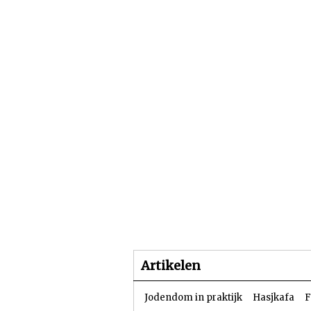
Beginpagina
Artike
Artikelen
Jodendom in praktijk
Hasjkafa
F