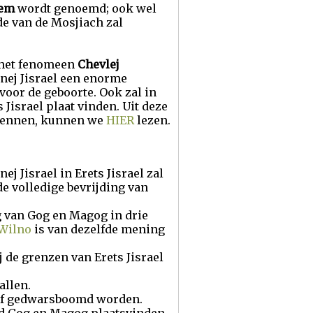
iem
wordt genoemd; ook wel
de van de Mosjiach zal
l het fenomeen
Chevlej
Bnej Jisrael een enorme
voor de geboorte. Ook zal in
 Jisrael plaat vinden. Uit deze
rkennen, kunnen we
HIER
lezen.
ej Jisrael in Erets Jisrael zal
de volledige bevrijding van
 van Gog en Magog in drie
Wilno
is van dezelfde mening
 de grenzen van Erets Jisrael
allen.
 zelf gedwarsboomd worden.