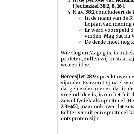
In de periode van
Achari
[
Jechezkel 38:2, 8, 16
].
N.a.v.
38:2
concludeert de M
In de naam van de R
Lopian van mening d
Er werd voorspeld d
vinden. Mag dat nu 
De derde moet nog 
Wie Gog en Magog is, is onbek
profeten, zullen wij in staat 
we een idee:
Bereesjiet 28:9
spreekt over ee
vijanden Esav en Jisjma'el wor
dat geleerden menen dat in de
vreemd idee is, is om het feit 
Zowel fysiek als spiritueel. H
2:31-45
], maar ook over dat zow
Echter vanuit een spiritueel k
ontsproten zijn.