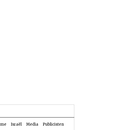
23 Aw 5786 | 06 augustus 2026
sme
Israël
Media
Publicisten