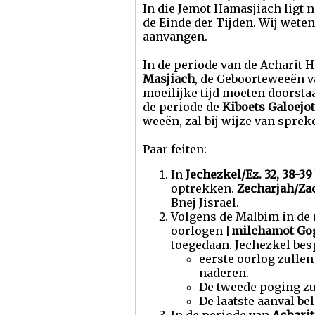
In die Jemot Hamasjiach ligt 
de Einde der Tijden. Wij wete
aanvangen.
In de periode van de Acharit 
Masjiach
, de Geboorteweeën v
moeilijke tijd moeten doorsta
de periode de
Kiboets Galoejot
weeën, zal bij wijze van spr
Paar feiten:
In
Jechezkel/Ez. 32, 38-39
optrekken.
Zecharjah/Zac
Bnej Jisrael.
Volgens de Malbim in de
oorlogen [
milchamot Go
toegedaan. Jechezkel besp
eerste oorlog zullen
naderen.
De tweede poging zul
De laatste aanval be