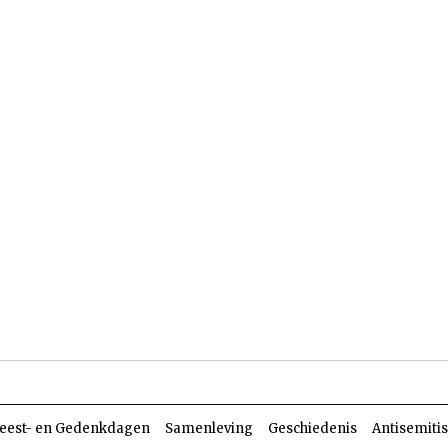
len
Dossiers
Parasja
eest- en Gedenkdagen
Samenleving
Geschiedenis
Antisemiti