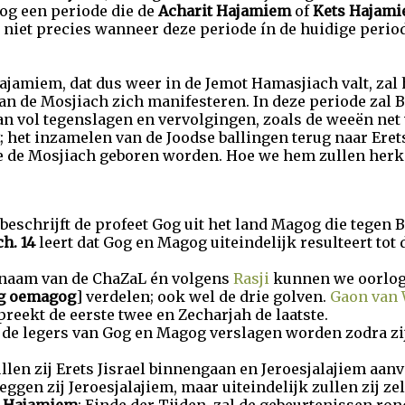
nog een periode die de
Acharit Hajamiem
of
Kets Hajam
n niet precies wanneer deze periode ín de huidige perio
Hajamiem, dat dus weer in de Jemot Hamasjiach valt, za
an de Mosjiach zich manifesteren. In deze periode zal 
an vol tegenslagen en vervolgingen, zoals de weeën net 
; het inzamelen van de Joodse ballingen terug naar Erets
eke de Mosjiach geboren worden. Hoe we hem zullen he
beschrijft de profeet Gog uit het land Magog die tegen Bn
h. 14
leert dat Gog en Magog uiteindelijk resulteert tot 
 naam van de ChaZaL én volgens
Rasji
kunnen we oorlog
g oemagog
] verdelen; ook wel de drie golven.
Gaon van 
reekt de eerste twee en Zecharjah de laatste.
 de legers van Gog en Magog verslagen worden zodra zij
len zij Erets Jisrael binnengaan en Jeroesjalajiem aanv
leggen zij Jeroesjalajiem, maar uiteindelijk zullen zij