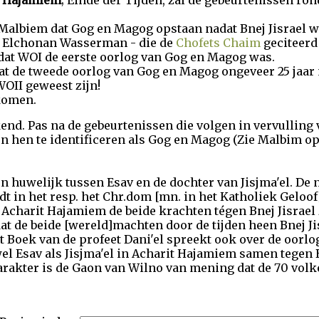
t Hajamiem
; Einde der Tijden, zal de gebeurtenissen r
albiem dat Gog en Magog opstaan nadat Bnej Jisrael weer
' Elchonan Wasserman - die de
Chofets Chaim
geciteerd 
at WOI de eerste oorlog van Gog en Magog was.
at de tweede oorlog van Gog en Magog ongeveer 25 jaar n
WOII geweest zijn!
komen.
end. Pas na de gebeurtenissen die volgen in vervulling
zijn hen te identificeren als Gog en Magog (Zie Malbim o
n huwelijk tussen Esav en de dochter van Jisjma'el. De 
dt in het resp. het Chr.dom [mn. in het Katholiek Geloo
 Acharit Hajamiem de beide krachten tégen Bnej Jisrael 
dat de beide [wereld]machten door de tijden heen Bnej Jis
et Boek van de profeet Dani'el spreekt ook over de oorl
el Esav als Jisjma'el in Acharit Hajamiem samen tegen B
arakter is de Gaon van Wilno van mening dat de 70 volke