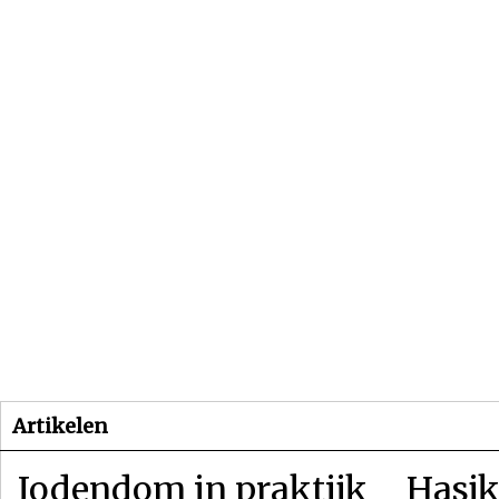
Beginpagina
Artikelen
Dossiers
Artikelen
Jodendom in praktijk
Hasjk