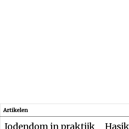
Beginpagina
Artikelen
Dossiers
Artikelen
Jodendom in praktijk
Hasjk