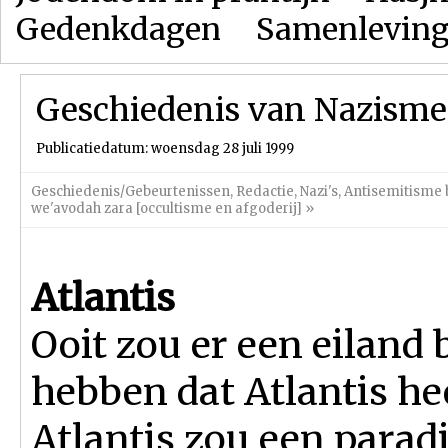
Gedenkdagen
Samenlevin
Geschiedenis van Nazisme
Publicatiedatum: woensdag 28 juli 1999
Geschiedenis/Gebeurtenissen
,
Redactie
,
Nazi's
,
Antisemitisme 
we'avodah zara [occultisme en afgoderij]
»
Atlantis
Ooit zou er een eiland
hebben dat Atlantis hee
Atlantis zou een paradi