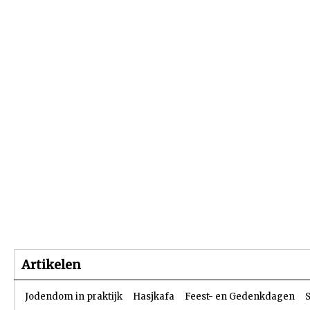
Beginpagina
Artikelen
Dossiers
Artikelen
Jodendom in praktijk
Hasjkafa
Feest- en Gedenkdagen