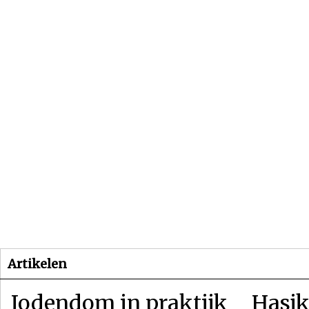
Beginpagina
Artikelen
Dossiers
Artikelen
Jodendom in praktijk
Hasjk